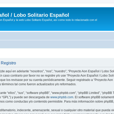
ñol / Lobo Solitario Español
n Español y la web Lobo Solitario Español, así como todo lo relacionado con el
 Registro
(de aquí en adelante “nosotros”, “nos”, “nuestro”, “Proyecto Aon Español / Lobo Soli
n caso contrario por favor no se registre y/o use “Proyecto Aon Español / Lobo So
 que los revisase por su cuenta periódicamente. Seguir registrado a “Proyecto Ao
 términos tal como fueron actualizados y/o reformados.
nte “ellos”, “sus”, “software phpBB”, “www.phpbb.com”, “phpBB Limited”, “phpBB Te
te “GPL”) y puede ser descargada de
www.phpbb.com
. El software phpBB solamente
os como conductas y/o contenido permisible. Para más información sobre phpBB, p
ifamatorio, indecente, amenazante, sexual o cualquier otro material que pueda vio