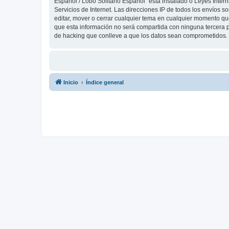
Español / Lobo Solitario Español” está instalado o Leyes Inte
Servicios de Internet. Las direcciones IP de todos los envíos 
editar, mover o cerrar cualquier tema en cualquier momento 
que esta información no será compartida con ninguna tercera p
de hacking que conlleve a que los datos sean comprometidos.
Inicio
Índice general