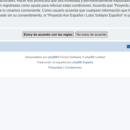
rnacionales. Hacer eso provocará que sea inmediata y permanentemente expulsado y
son registradas como ayuda para reforzar estas condiciones. Acuerda que “Proyecto 
que lo creamos conveniente. Como usuario acuerda que cualquier información que
arte sin su consentimiento, ni “Proyecto Aon Español / Lobo Solitario Español” ni
Desarrollado por
phpBB
® Forum Software © phpBB Limited
Traducción al español por
phpBB España
Privacidad
|
Condiciones