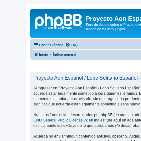
Proyecto Aon Espa
Foro de debate sobre el Proyecto Ao
mundo de los libro-juegos
Enlaces rápidos
FAQ
Inicio
Índice general
Proyecto Aon Español / Lobo Solitario Español -
Al ingresar en “Proyecto Aon Español / Lobo Solitario Español” 
acuerda estar legalmente sometido a los siguientes términos. E
momento e intentaríamos avisarle, sin embargo sería prudente
significa que acuerda estar legalmente sometido a esos nuevos
Nuestros foros están desarrollados por phpBB (de aquí en adela
GNU General Public License v2 en Ingles
” (de aquí en adelan
estrictamente los excluye de lo que aprobamos y/o desaprobam
Acuerda no enviar ningun contenido abusivo, obsceno, vulgar, d