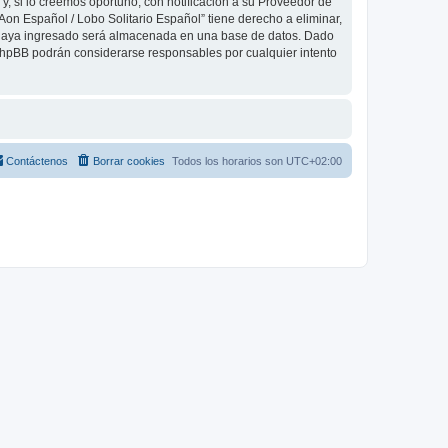
, si lo creemos oportuno, con notificación a su Proveedor de
Aon Español / Lobo Solitario Español” tiene derecho a eliminar,
 haya ingresado será almacenada en una base de datos. Dado
 phpBB podrán considerarse responsables por cualquier intento
Contáctenos
Borrar cookies
Todos los horarios son
UTC+02:00