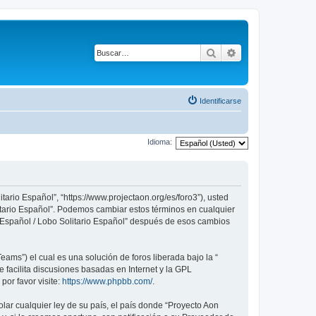
Buscar
Búsqueda avanza
Identificarse
Idioma:
tario Español”, “https://www.projectaon.org/es/foro3”), usted
litario Español”. Podemos cambiar estos términos en cualquier
n Español / Lobo Solitario Español” después de esos cambios
ams”) el cual es una solución de foros liberada bajo la “
 facilita discusiones basadas en Internet y la GPL
or favor visite:
https://www.phpbb.com/
.
lar cualquier ley de su país, el país donde “Proyecto Aon