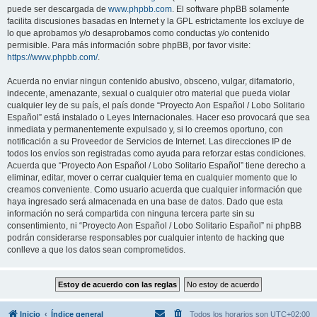
puede ser descargada de
www.phpbb.com
. El software phpBB solamente
facilita discusiones basadas en Internet y la GPL estrictamente los excluye de
lo que aprobamos y/o desaprobamos como conductas y/o contenido
permisible. Para más información sobre phpBB, por favor visite:
https://www.phpbb.com/
.
Acuerda no enviar ningun contenido abusivo, obsceno, vulgar, difamatorio,
indecente, amenazante, sexual o cualquier otro material que pueda violar
cualquier ley de su país, el país donde “Proyecto Aon Español / Lobo Solitario
Español” está instalado o Leyes Internacionales. Hacer eso provocará que sea
inmediata y permanentemente expulsado y, si lo creemos oportuno, con
notificación a su Proveedor de Servicios de Internet. Las direcciones IP de
todos los envíos son registradas como ayuda para reforzar estas condiciones.
Acuerda que “Proyecto Aon Español / Lobo Solitario Español” tiene derecho a
eliminar, editar, mover o cerrar cualquier tema en cualquier momento que lo
creamos conveniente. Como usuario acuerda que cualquier información que
haya ingresado será almacenada en una base de datos. Dado que esta
información no será compartida con ninguna tercera parte sin su
consentimiento, ni “Proyecto Aon Español / Lobo Solitario Español” ni phpBB
podrán considerarse responsables por cualquier intento de hacking que
conlleve a que los datos sean comprometidos.
Inicio
Índice general
Todos los horarios son
UTC+02:00