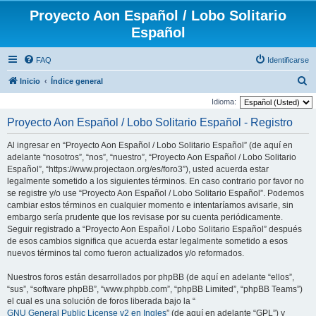
Proyecto Aon Español / Lobo Solitario
Español
FAQ
Identificarse
B
Inicio
Índice general
u
Idioma:
s
Proyecto Aon Español / Lobo Solitario Español - Registro
c
Al ingresar en “Proyecto Aon Español / Lobo Solitario Español” (de aquí en
a
adelante “nosotros”, “nos”, “nuestro”, “Proyecto Aon Español / Lobo Solitario
r
Español”, “https://www.projectaon.org/es/foro3”), usted acuerda estar
legalmente sometido a los siguientes términos. En caso contrario por favor no
se registre y/o use “Proyecto Aon Español / Lobo Solitario Español”. Podemos
cambiar estos términos en cualquier momento e intentaríamos avisarle, sin
embargo sería prudente que los revisase por su cuenta periódicamente.
Seguir registrado a “Proyecto Aon Español / Lobo Solitario Español” después
de esos cambios significa que acuerda estar legalmente sometido a esos
nuevos términos tal como fueron actualizados y/o reformados.
Nuestros foros están desarrollados por phpBB (de aquí en adelante “ellos”,
“sus”, “software phpBB”, “www.phpbb.com”, “phpBB Limited”, “phpBB Teams”)
el cual es una solución de foros liberada bajo la “
GNU General Public License v2 en Ingles
” (de aquí en adelante “GPL”) y