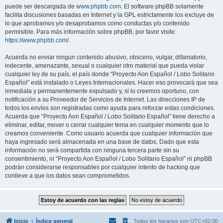
puede ser descargada de
www.phpbb.com
. El software phpBB solamente
facilita discusiones basadas en Internet y la GPL estrictamente los excluye de
lo que aprobamos y/o desaprobamos como conductas y/o contenido
permisible. Para más información sobre phpBB, por favor visite:
https://www.phpbb.com/
.
Acuerda no enviar ningun contenido abusivo, obsceno, vulgar, difamatorio,
indecente, amenazante, sexual o cualquier otro material que pueda violar
cualquier ley de su país, el país donde “Proyecto Aon Español / Lobo Solitario
Español” está instalado o Leyes Internacionales. Hacer eso provocará que sea
inmediata y permanentemente expulsado y, si lo creemos oportuno, con
notificación a su Proveedor de Servicios de Internet. Las direcciones IP de
todos los envíos son registradas como ayuda para reforzar estas condiciones.
Acuerda que “Proyecto Aon Español / Lobo Solitario Español” tiene derecho a
eliminar, editar, mover o cerrar cualquier tema en cualquier momento que lo
creamos conveniente. Como usuario acuerda que cualquier información que
haya ingresado será almacenada en una base de datos. Dado que esta
información no será compartida con ninguna tercera parte sin su
consentimiento, ni “Proyecto Aon Español / Lobo Solitario Español” ni phpBB
podrán considerarse responsables por cualquier intento de hacking que
conlleve a que los datos sean comprometidos.
Inicio
Índice general
Todos los horarios son
UTC+02:00