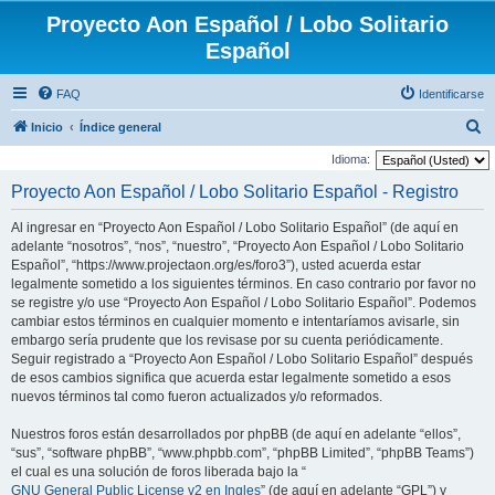
Proyecto Aon Español / Lobo Solitario
Español
FAQ
Identificarse
B
Inicio
Índice general
u
Idioma:
s
Proyecto Aon Español / Lobo Solitario Español - Registro
c
Al ingresar en “Proyecto Aon Español / Lobo Solitario Español” (de aquí en
a
adelante “nosotros”, “nos”, “nuestro”, “Proyecto Aon Español / Lobo Solitario
r
Español”, “https://www.projectaon.org/es/foro3”), usted acuerda estar
legalmente sometido a los siguientes términos. En caso contrario por favor no
se registre y/o use “Proyecto Aon Español / Lobo Solitario Español”. Podemos
cambiar estos términos en cualquier momento e intentaríamos avisarle, sin
embargo sería prudente que los revisase por su cuenta periódicamente.
Seguir registrado a “Proyecto Aon Español / Lobo Solitario Español” después
de esos cambios significa que acuerda estar legalmente sometido a esos
nuevos términos tal como fueron actualizados y/o reformados.
Nuestros foros están desarrollados por phpBB (de aquí en adelante “ellos”,
“sus”, “software phpBB”, “www.phpbb.com”, “phpBB Limited”, “phpBB Teams”)
el cual es una solución de foros liberada bajo la “
GNU General Public License v2 en Ingles
” (de aquí en adelante “GPL”) y