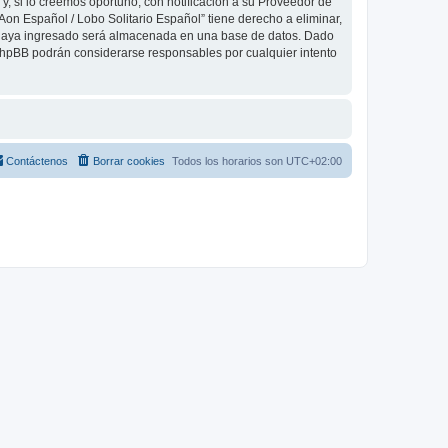
, si lo creemos oportuno, con notificación a su Proveedor de
Aon Español / Lobo Solitario Español” tiene derecho a eliminar,
 haya ingresado será almacenada en una base de datos. Dado
 phpBB podrán considerarse responsables por cualquier intento
Contáctenos
Borrar cookies
Todos los horarios son
UTC+02:00