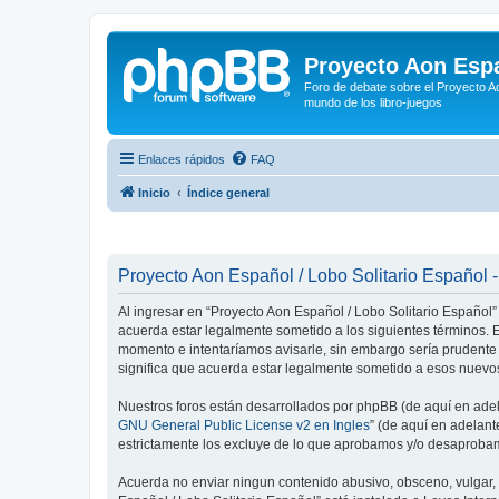
Proyecto Aon Espa
Foro de debate sobre el Proyecto Ao
mundo de los libro-juegos
Enlaces rápidos
FAQ
Inicio
Índice general
Proyecto Aon Español / Lobo Solitario Español -
Al ingresar en “Proyecto Aon Español / Lobo Solitario Español” 
acuerda estar legalmente sometido a los siguientes términos. E
momento e intentaríamos avisarle, sin embargo sería prudente
significa que acuerda estar legalmente sometido a esos nuevos
Nuestros foros están desarrollados por phpBB (de aquí en adela
GNU General Public License v2 en Ingles
” (de aquí en adelan
estrictamente los excluye de lo que aprobamos y/o desaprobam
Acuerda no enviar ningun contenido abusivo, obsceno, vulgar, d