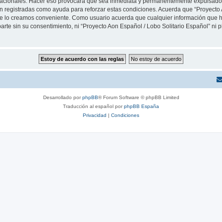
rnacionales. Hacer eso provocará que sea inmediata y permanentemente expulsado y
son registradas como ayuda para reforzar estas condiciones. Acuerda que “Proyecto 
que lo creamos conveniente. Como usuario acuerda que cualquier información que
arte sin su consentimiento, ni “Proyecto Aon Español / Lobo Solitario Español” ni
Desarrollado por
phpBB
® Forum Software © phpBB Limited
Traducción al español por
phpBB España
Privacidad
|
Condiciones