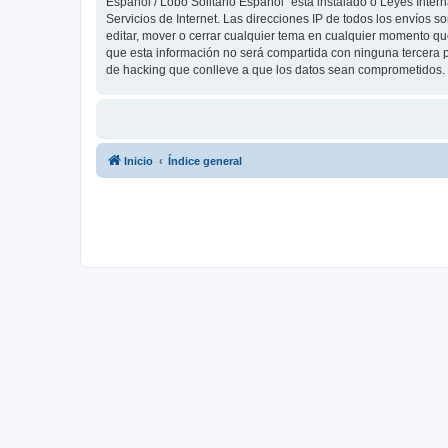
Español / Lobo Solitario Español” está instalado o Leyes Inte
Servicios de Internet. Las direcciones IP de todos los envíos 
editar, mover o cerrar cualquier tema en cualquier momento 
que esta información no será compartida con ninguna tercera p
de hacking que conlleve a que los datos sean comprometidos.
Inicio
Índice general