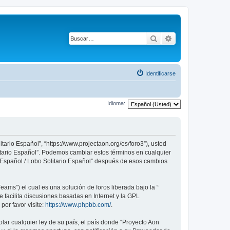
Buscar
Búsqueda avanza
Identificarse
Idioma:
tario Español”, “https://www.projectaon.org/es/foro3”), usted
litario Español”. Podemos cambiar estos términos en cualquier
n Español / Lobo Solitario Español” después de esos cambios
ams”) el cual es una solución de foros liberada bajo la “
 facilita discusiones basadas en Internet y la GPL
or favor visite:
https://www.phpbb.com/
.
lar cualquier ley de su país, el país donde “Proyecto Aon