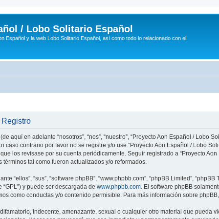
ñol / Lobo Solitario Español
n Español y la web Lobo Solitario Español, así como todo lo relacionado con el
 Registro
(de aquí en adelante “nosotros”, “nos”, “nuestro”, “Proyecto Aon Español / Lobo Soli
n caso contrario por favor no se registre y/o use “Proyecto Aon Español / Lobo So
 que los revisase por su cuenta periódicamente. Seguir registrado a “Proyecto Ao
 términos tal como fueron actualizados y/o reformados.
nte “ellos”, “sus”, “software phpBB”, “www.phpbb.com”, “phpBB Limited”, “phpBB Te
te “GPL”) y puede ser descargada de
www.phpbb.com
. El software phpBB solamente
os como conductas y/o contenido permisible. Para más información sobre phpBB, p
ifamatorio, indecente, amenazante, sexual o cualquier otro material que pueda vio