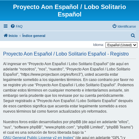
Proyecto Aon Español / Lobo Solitario
Español
FAQ
Identificarse
B
Inicio
Índice general
u
Idioma:
s
Proyecto Aon Español / Lobo Solitario Español - Registro
c
Al ingresar en “Proyecto Aon Español / Lobo Solitario Español” (de aquí en
a
adelante “nosotros”, “nos”, “nuestro”, “Proyecto Aon Español / Lobo Solitario
r
Español”, “https://www.projectaon.org/es/foro3”), usted acuerda estar
legalmente sometido a los siguientes términos. En caso contrario por favor no
se registre y/o use “Proyecto Aon Español / Lobo Solitario Español”. Podemos
cambiar estos términos en cualquier momento e intentaríamos avisarle, sin
embargo sería prudente que los revisase por su cuenta periódicamente.
Seguir registrado a “Proyecto Aon Español / Lobo Solitario Español” después
de esos cambios significa que acuerda estar legalmente sometido a esos
nuevos términos tal como fueron actualizados y/o reformados.
Nuestros foros están desarrollados por phpBB (de aquí en adelante “ellos”,
“sus”, “software phpBB”, “www.phpbb.com”, “phpBB Limited”, “phpBB Teams”)
el cual es una solución de foros liberada bajo la “
GNU General Public License v2 en Ingles
” (de aquí en adelante “GPL”) y