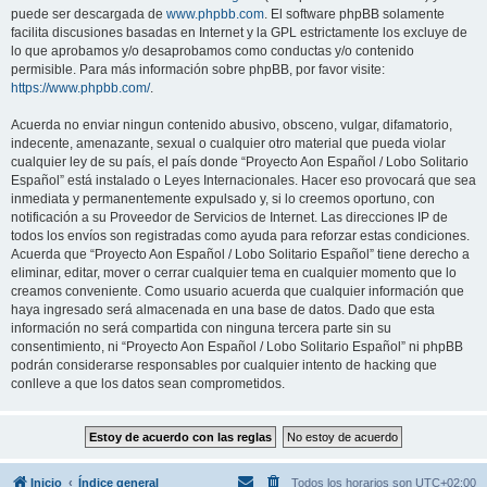
puede ser descargada de
www.phpbb.com
. El software phpBB solamente
facilita discusiones basadas en Internet y la GPL estrictamente los excluye de
lo que aprobamos y/o desaprobamos como conductas y/o contenido
permisible. Para más información sobre phpBB, por favor visite:
https://www.phpbb.com/
.
Acuerda no enviar ningun contenido abusivo, obsceno, vulgar, difamatorio,
indecente, amenazante, sexual o cualquier otro material que pueda violar
cualquier ley de su país, el país donde “Proyecto Aon Español / Lobo Solitario
Español” está instalado o Leyes Internacionales. Hacer eso provocará que sea
inmediata y permanentemente expulsado y, si lo creemos oportuno, con
notificación a su Proveedor de Servicios de Internet. Las direcciones IP de
todos los envíos son registradas como ayuda para reforzar estas condiciones.
Acuerda que “Proyecto Aon Español / Lobo Solitario Español” tiene derecho a
eliminar, editar, mover o cerrar cualquier tema en cualquier momento que lo
creamos conveniente. Como usuario acuerda que cualquier información que
haya ingresado será almacenada en una base de datos. Dado que esta
información no será compartida con ninguna tercera parte sin su
consentimiento, ni “Proyecto Aon Español / Lobo Solitario Español” ni phpBB
podrán considerarse responsables por cualquier intento de hacking que
conlleve a que los datos sean comprometidos.
Inicio
Índice general
Todos los horarios son
UTC+02:00