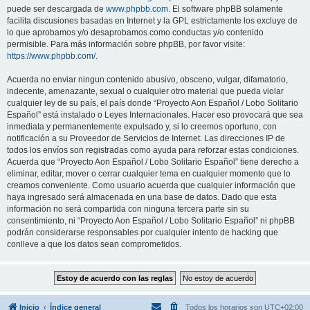
puede ser descargada de
www.phpbb.com
. El software phpBB solamente
facilita discusiones basadas en Internet y la GPL estrictamente los excluye de
lo que aprobamos y/o desaprobamos como conductas y/o contenido
permisible. Para más información sobre phpBB, por favor visite:
https://www.phpbb.com/
.
Acuerda no enviar ningun contenido abusivo, obsceno, vulgar, difamatorio,
indecente, amenazante, sexual o cualquier otro material que pueda violar
cualquier ley de su país, el país donde “Proyecto Aon Español / Lobo Solitario
Español” está instalado o Leyes Internacionales. Hacer eso provocará que sea
inmediata y permanentemente expulsado y, si lo creemos oportuno, con
notificación a su Proveedor de Servicios de Internet. Las direcciones IP de
todos los envíos son registradas como ayuda para reforzar estas condiciones.
Acuerda que “Proyecto Aon Español / Lobo Solitario Español” tiene derecho a
eliminar, editar, mover o cerrar cualquier tema en cualquier momento que lo
creamos conveniente. Como usuario acuerda que cualquier información que
haya ingresado será almacenada en una base de datos. Dado que esta
información no será compartida con ninguna tercera parte sin su
consentimiento, ni “Proyecto Aon Español / Lobo Solitario Español” ni phpBB
podrán considerarse responsables por cualquier intento de hacking que
conlleve a que los datos sean comprometidos.
Inicio
Índice general
Todos los horarios son
UTC+02:00