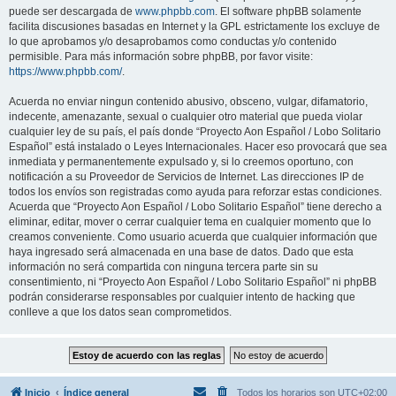
puede ser descargada de
www.phpbb.com
. El software phpBB solamente
facilita discusiones basadas en Internet y la GPL estrictamente los excluye de
lo que aprobamos y/o desaprobamos como conductas y/o contenido
permisible. Para más información sobre phpBB, por favor visite:
https://www.phpbb.com/
.
Acuerda no enviar ningun contenido abusivo, obsceno, vulgar, difamatorio,
indecente, amenazante, sexual o cualquier otro material que pueda violar
cualquier ley de su país, el país donde “Proyecto Aon Español / Lobo Solitario
Español” está instalado o Leyes Internacionales. Hacer eso provocará que sea
inmediata y permanentemente expulsado y, si lo creemos oportuno, con
notificación a su Proveedor de Servicios de Internet. Las direcciones IP de
todos los envíos son registradas como ayuda para reforzar estas condiciones.
Acuerda que “Proyecto Aon Español / Lobo Solitario Español” tiene derecho a
eliminar, editar, mover o cerrar cualquier tema en cualquier momento que lo
creamos conveniente. Como usuario acuerda que cualquier información que
haya ingresado será almacenada en una base de datos. Dado que esta
información no será compartida con ninguna tercera parte sin su
consentimiento, ni “Proyecto Aon Español / Lobo Solitario Español” ni phpBB
podrán considerarse responsables por cualquier intento de hacking que
conlleve a que los datos sean comprometidos.
Inicio
Índice general
Todos los horarios son
UTC+02:00