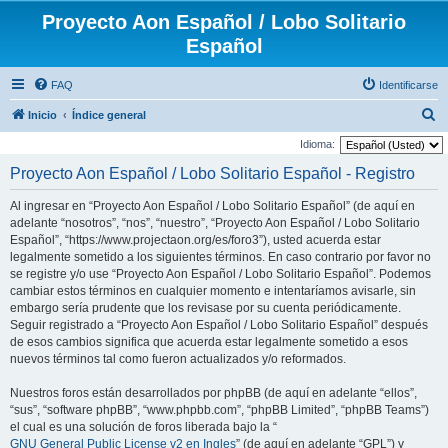
Proyecto Aon Español / Lobo Solitario
Español
FAQ
Identificarse
B
Inicio
Índice general
u
Idioma:
s
Proyecto Aon Español / Lobo Solitario Español - Registro
c
Al ingresar en “Proyecto Aon Español / Lobo Solitario Español” (de aquí en
a
adelante “nosotros”, “nos”, “nuestro”, “Proyecto Aon Español / Lobo Solitario
r
Español”, “https://www.projectaon.org/es/foro3”), usted acuerda estar
legalmente sometido a los siguientes términos. En caso contrario por favor no
se registre y/o use “Proyecto Aon Español / Lobo Solitario Español”. Podemos
cambiar estos términos en cualquier momento e intentaríamos avisarle, sin
embargo sería prudente que los revisase por su cuenta periódicamente.
Seguir registrado a “Proyecto Aon Español / Lobo Solitario Español” después
de esos cambios significa que acuerda estar legalmente sometido a esos
nuevos términos tal como fueron actualizados y/o reformados.
Nuestros foros están desarrollados por phpBB (de aquí en adelante “ellos”,
“sus”, “software phpBB”, “www.phpbb.com”, “phpBB Limited”, “phpBB Teams”)
el cual es una solución de foros liberada bajo la “
GNU General Public License v2 en Ingles
” (de aquí en adelante “GPL”) y