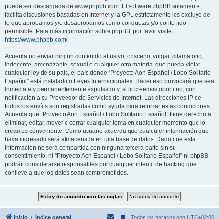
puede ser descargada de
www.phpbb.com
. El software phpBB solamente
facilita discusiones basadas en Internet y la GPL estrictamente los excluye de
lo que aprobamos y/o desaprobamos como conductas y/o contenido
permisible. Para más información sobre phpBB, por favor visite:
https://www.phpbb.com/
.
Acuerda no enviar ningun contenido abusivo, obsceno, vulgar, difamatorio,
indecente, amenazante, sexual o cualquier otro material que pueda violar
cualquier ley de su país, el país donde “Proyecto Aon Español / Lobo Solitario
Español” está instalado o Leyes Internacionales. Hacer eso provocará que sea
inmediata y permanentemente expulsado y, si lo creemos oportuno, con
notificación a su Proveedor de Servicios de Internet. Las direcciones IP de
todos los envíos son registradas como ayuda para reforzar estas condiciones.
Acuerda que “Proyecto Aon Español / Lobo Solitario Español” tiene derecho a
eliminar, editar, mover o cerrar cualquier tema en cualquier momento que lo
creamos conveniente. Como usuario acuerda que cualquier información que
haya ingresado será almacenada en una base de datos. Dado que esta
información no será compartida con ninguna tercera parte sin su
consentimiento, ni “Proyecto Aon Español / Lobo Solitario Español” ni phpBB
podrán considerarse responsables por cualquier intento de hacking que
conlleve a que los datos sean comprometidos.
Inicio
Índice general
Todos los horarios son
UTC+02:00