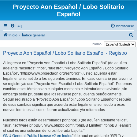
Proyecto Aon Español / Lobo Solitario
Español
FAQ
Identificarse
B
Inicio
Índice general
u
Idioma:
s
Proyecto Aon Español / Lobo Solitario Español - Registro
c
Al ingresar en “Proyecto Aon Español / Lobo Solitario Español” (de aquí en
a
adelante “nosotros”, “nos”, “nuestro”, “Proyecto Aon Español / Lobo Solitario
r
Español”, “https://www.projectaon.org/es/foro3”), usted acuerda estar
legalmente sometido a los siguientes términos. En caso contrario por favor no
se registre y/o use “Proyecto Aon Español / Lobo Solitario Español”. Podemos
cambiar estos términos en cualquier momento e intentaríamos avisarle, sin
embargo sería prudente que los revisase por su cuenta periódicamente.
Seguir registrado a “Proyecto Aon Español / Lobo Solitario Español” después
de esos cambios significa que acuerda estar legalmente sometido a esos
nuevos términos tal como fueron actualizados y/o reformados.
Nuestros foros están desarrollados por phpBB (de aquí en adelante “ellos”,
“sus”, “software phpBB”, “www.phpbb.com”, “phpBB Limited”, “phpBB Teams”)
el cual es una solución de foros liberada bajo la “
GNU General Public License v2 en Ingles
” (de aquí en adelante “GPL”) y