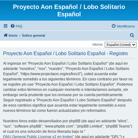
Proyecto Aon Español / Lobo Solitario
Español
FAQ
Identificarse
B
Inicio
Índice general
u
Idioma:
s
Proyecto Aon Español / Lobo Solitario Español - Registro
c
Al ingresar en “Proyecto Aon Español / Lobo Solitario Español” (de aquí en
a
adelante “nosotros”, “nos”, “nuestro”, “Proyecto Aon Español / Lobo Solitario
r
Español”, “https://www.projectaon.org/es/foro3”), usted acuerda estar
legalmente sometido a los siguientes términos. En caso contrario por favor no
se registre y/o use “Proyecto Aon Español / Lobo Solitario Español”. Podemos
cambiar estos términos en cualquier momento e intentaríamos avisarle, sin
embargo sería prudente que los revisase por su cuenta periódicamente.
Seguir registrado a “Proyecto Aon Español / Lobo Solitario Español” después
de esos cambios significa que acuerda estar legalmente sometido a esos
nuevos términos tal como fueron actualizados y/o reformados.
Nuestros foros están desarrollados por phpBB (de aquí en adelante “ellos”,
“sus”, “software phpBB”, “www.phpbb.com”, “phpBB Limited”, “phpBB Teams”)
el cual es una solución de foros liberada bajo la “
GNU General Public License v2 en Ingles
” (de aquí en adelante “GPL”) y