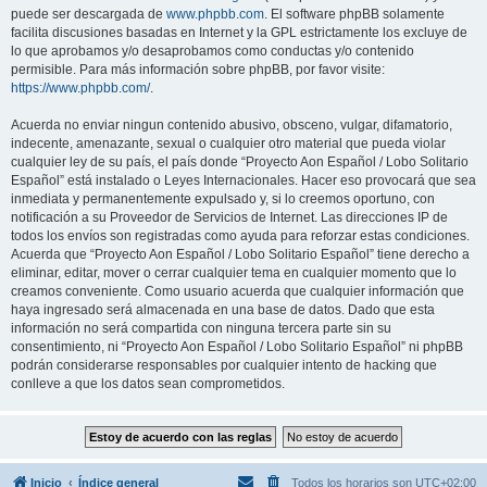
puede ser descargada de
www.phpbb.com
. El software phpBB solamente
facilita discusiones basadas en Internet y la GPL estrictamente los excluye de
lo que aprobamos y/o desaprobamos como conductas y/o contenido
permisible. Para más información sobre phpBB, por favor visite:
https://www.phpbb.com/
.
Acuerda no enviar ningun contenido abusivo, obsceno, vulgar, difamatorio,
indecente, amenazante, sexual o cualquier otro material que pueda violar
cualquier ley de su país, el país donde “Proyecto Aon Español / Lobo Solitario
Español” está instalado o Leyes Internacionales. Hacer eso provocará que sea
inmediata y permanentemente expulsado y, si lo creemos oportuno, con
notificación a su Proveedor de Servicios de Internet. Las direcciones IP de
todos los envíos son registradas como ayuda para reforzar estas condiciones.
Acuerda que “Proyecto Aon Español / Lobo Solitario Español” tiene derecho a
eliminar, editar, mover o cerrar cualquier tema en cualquier momento que lo
creamos conveniente. Como usuario acuerda que cualquier información que
haya ingresado será almacenada en una base de datos. Dado que esta
información no será compartida con ninguna tercera parte sin su
consentimiento, ni “Proyecto Aon Español / Lobo Solitario Español” ni phpBB
podrán considerarse responsables por cualquier intento de hacking que
conlleve a que los datos sean comprometidos.
Inicio
Índice general
Todos los horarios son
UTC+02:00