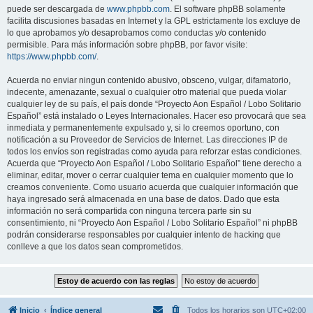
puede ser descargada de
www.phpbb.com
. El software phpBB solamente
facilita discusiones basadas en Internet y la GPL estrictamente los excluye de
lo que aprobamos y/o desaprobamos como conductas y/o contenido
permisible. Para más información sobre phpBB, por favor visite:
https://www.phpbb.com/
.
Acuerda no enviar ningun contenido abusivo, obsceno, vulgar, difamatorio,
indecente, amenazante, sexual o cualquier otro material que pueda violar
cualquier ley de su país, el país donde “Proyecto Aon Español / Lobo Solitario
Español” está instalado o Leyes Internacionales. Hacer eso provocará que sea
inmediata y permanentemente expulsado y, si lo creemos oportuno, con
notificación a su Proveedor de Servicios de Internet. Las direcciones IP de
todos los envíos son registradas como ayuda para reforzar estas condiciones.
Acuerda que “Proyecto Aon Español / Lobo Solitario Español” tiene derecho a
eliminar, editar, mover o cerrar cualquier tema en cualquier momento que lo
creamos conveniente. Como usuario acuerda que cualquier información que
haya ingresado será almacenada en una base de datos. Dado que esta
información no será compartida con ninguna tercera parte sin su
consentimiento, ni “Proyecto Aon Español / Lobo Solitario Español” ni phpBB
podrán considerarse responsables por cualquier intento de hacking que
conlleve a que los datos sean comprometidos.
Inicio
Índice general
Todos los horarios son
UTC+02:00