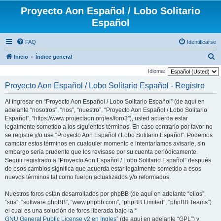
Proyecto Aon Español / Lobo Solitario
Español
FAQ
Identificarse
B
Inicio
Índice general
u
Idioma:
s
Proyecto Aon Español / Lobo Solitario Español - Registro
c
Al ingresar en “Proyecto Aon Español / Lobo Solitario Español” (de aquí en
a
adelante “nosotros”, “nos”, “nuestro”, “Proyecto Aon Español / Lobo Solitario
r
Español”, “https://www.projectaon.org/es/foro3”), usted acuerda estar
legalmente sometido a los siguientes términos. En caso contrario por favor no
se registre y/o use “Proyecto Aon Español / Lobo Solitario Español”. Podemos
cambiar estos términos en cualquier momento e intentaríamos avisarle, sin
embargo sería prudente que los revisase por su cuenta periódicamente.
Seguir registrado a “Proyecto Aon Español / Lobo Solitario Español” después
de esos cambios significa que acuerda estar legalmente sometido a esos
nuevos términos tal como fueron actualizados y/o reformados.
Nuestros foros están desarrollados por phpBB (de aquí en adelante “ellos”,
“sus”, “software phpBB”, “www.phpbb.com”, “phpBB Limited”, “phpBB Teams”)
el cual es una solución de foros liberada bajo la “
GNU General Public License v2 en Ingles
” (de aquí en adelante “GPL”) y