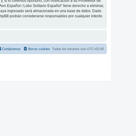
, si lo creemos oportuno, con notificación a su Proveedor de
Aon Español / Lobo Solitario Español” tiene derecho a eliminar,
 haya ingresado será almacenada en una base de datos. Dado
 phpBB podrán considerarse responsables por cualquier intento
Contáctenos
Borrar cookies
Todos los horarios son
UTC+02:00