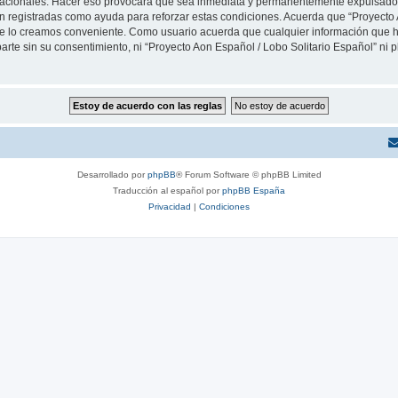
rnacionales. Hacer eso provocará que sea inmediata y permanentemente expulsado y
son registradas como ayuda para reforzar estas condiciones. Acuerda que “Proyecto 
que lo creamos conveniente. Como usuario acuerda que cualquier información que
arte sin su consentimiento, ni “Proyecto Aon Español / Lobo Solitario Español” ni
Desarrollado por
phpBB
® Forum Software © phpBB Limited
Traducción al español por
phpBB España
Privacidad
|
Condiciones