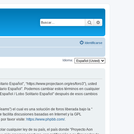
Buscar
Búsqueda avanza
Identificarse
Idioma:
tario Español”, “https://www.projectaon.org/es/foro3”), usted
litario Español”. Podemos cambiar estos términos en cualquier
n Español / Lobo Solitario Español” después de esos cambios
ams”) el cual es una solución de foros liberada bajo la “
 facilita discusiones basadas en Internet y la GPL
or favor visite:
https://www.phpbb.com/
.
lar cualquier ley de su país, el país donde “Proyecto Aon