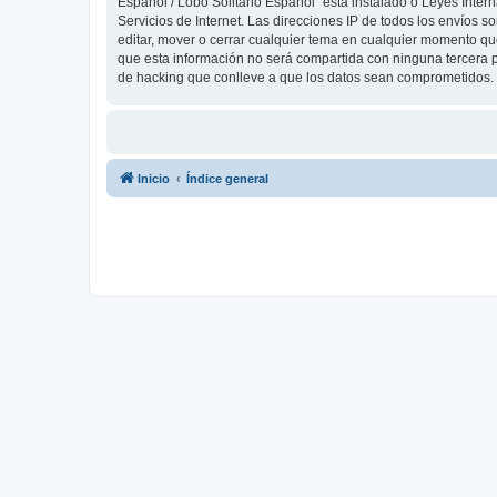
Español / Lobo Solitario Español” está instalado o Leyes Inte
Servicios de Internet. Las direcciones IP de todos los envíos 
editar, mover o cerrar cualquier tema en cualquier momento 
que esta información no será compartida con ninguna tercera p
de hacking que conlleve a que los datos sean comprometidos.
Inicio
Índice general