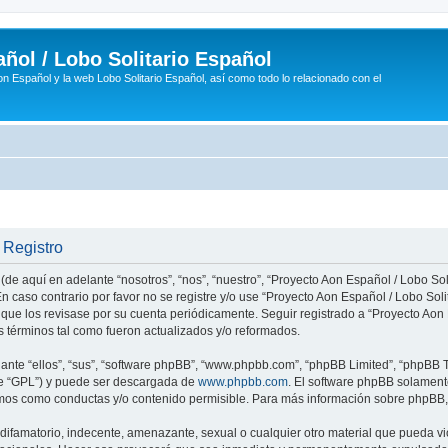
ñol / Lobo Solitario Español
n Español y la web Lobo Solitario Español, así como todo lo relacionado con el
 Registro
(de aquí en adelante “nosotros”, “nos”, “nuestro”, “Proyecto Aon Español / Lobo Soli
n caso contrario por favor no se registre y/o use “Proyecto Aon Español / Lobo So
 que los revisase por su cuenta periódicamente. Seguir registrado a “Proyecto Ao
 términos tal como fueron actualizados y/o reformados.
nte “ellos”, “sus”, “software phpBB”, “www.phpbb.com”, “phpBB Limited”, “phpBB Te
te “GPL”) y puede ser descargada de
www.phpbb.com
. El software phpBB solamente
os como conductas y/o contenido permisible. Para más información sobre phpBB, p
ifamatorio, indecente, amenazante, sexual o cualquier otro material que pueda vio