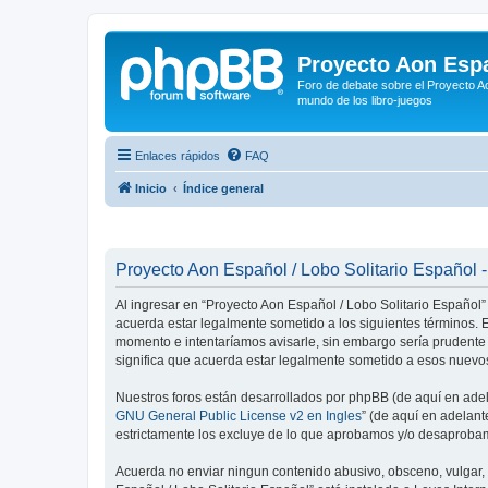
Proyecto Aon Espa
Foro de debate sobre el Proyecto Ao
mundo de los libro-juegos
Enlaces rápidos
FAQ
Inicio
Índice general
Proyecto Aon Español / Lobo Solitario Español -
Al ingresar en “Proyecto Aon Español / Lobo Solitario Español” 
acuerda estar legalmente sometido a los siguientes términos. E
momento e intentaríamos avisarle, sin embargo sería prudente
significa que acuerda estar legalmente sometido a esos nuevos
Nuestros foros están desarrollados por phpBB (de aquí en adela
GNU General Public License v2 en Ingles
” (de aquí en adelan
estrictamente los excluye de lo que aprobamos y/o desaprobam
Acuerda no enviar ningun contenido abusivo, obsceno, vulgar, d