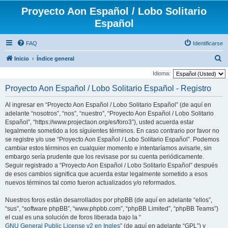
Proyecto Aon Español / Lobo Solitario
Español
FAQ
Identificarse
B
Inicio
Índice general
u
Idioma:
s
Proyecto Aon Español / Lobo Solitario Español - Registro
c
Al ingresar en “Proyecto Aon Español / Lobo Solitario Español” (de aquí en
a
adelante “nosotros”, “nos”, “nuestro”, “Proyecto Aon Español / Lobo Solitario
r
Español”, “https://www.projectaon.org/es/foro3”), usted acuerda estar
legalmente sometido a los siguientes términos. En caso contrario por favor no
se registre y/o use “Proyecto Aon Español / Lobo Solitario Español”. Podemos
cambiar estos términos en cualquier momento e intentaríamos avisarle, sin
embargo sería prudente que los revisase por su cuenta periódicamente.
Seguir registrado a “Proyecto Aon Español / Lobo Solitario Español” después
de esos cambios significa que acuerda estar legalmente sometido a esos
nuevos términos tal como fueron actualizados y/o reformados.
Nuestros foros están desarrollados por phpBB (de aquí en adelante “ellos”,
“sus”, “software phpBB”, “www.phpbb.com”, “phpBB Limited”, “phpBB Teams”)
el cual es una solución de foros liberada bajo la “
GNU General Public License v2 en Ingles
” (de aquí en adelante “GPL”) y