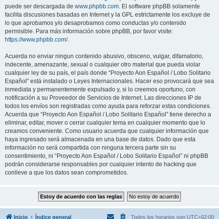
puede ser descargada de
www.phpbb.com
. El software phpBB solamente
facilita discusiones basadas en Internet y la GPL estrictamente los excluye de
lo que aprobamos y/o desaprobamos como conductas y/o contenido
permisible. Para más información sobre phpBB, por favor visite:
https://www.phpbb.com/
.
Acuerda no enviar ningun contenido abusivo, obsceno, vulgar, difamatorio,
indecente, amenazante, sexual o cualquier otro material que pueda violar
cualquier ley de su país, el país donde “Proyecto Aon Español / Lobo Solitario
Español” está instalado o Leyes Internacionales. Hacer eso provocará que sea
inmediata y permanentemente expulsado y, si lo creemos oportuno, con
notificación a su Proveedor de Servicios de Internet. Las direcciones IP de
todos los envíos son registradas como ayuda para reforzar estas condiciones.
Acuerda que “Proyecto Aon Español / Lobo Solitario Español” tiene derecho a
eliminar, editar, mover o cerrar cualquier tema en cualquier momento que lo
creamos conveniente. Como usuario acuerda que cualquier información que
haya ingresado será almacenada en una base de datos. Dado que esta
información no será compartida con ninguna tercera parte sin su
consentimiento, ni “Proyecto Aon Español / Lobo Solitario Español” ni phpBB
podrán considerarse responsables por cualquier intento de hacking que
conlleve a que los datos sean comprometidos.
Inicio
Índice general
Todos los horarios son
UTC+02:00