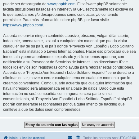
puede ser descargada de
www.phpbb.com
. El software phpBB solamente
facilita discusiones basadas en Internet y la GPL estrictamente los excluye de
lo que aprobamos y/o desaprobamos como conductas y/o contenido
permisible. Para más información sobre phpBB, por favor visite:
https://www.phpbb.com/
.
Acuerda no enviar ningun contenido abusivo, obsceno, vulgar, difamatorio,
indecente, amenazante, sexual o cualquier otro material que pueda violar
cualquier ley de su país, el país donde “Proyecto Aon Español / Lobo Solitario
Español” está instalado o Leyes Internacionales. Hacer eso provocará que sea
inmediata y permanentemente expulsado y, si lo creemos oportuno, con
notificación a su Proveedor de Servicios de Internet. Las direcciones IP de
todos los envíos son registradas como ayuda para reforzar estas condiciones.
Acuerda que “Proyecto Aon Español / Lobo Solitario Español” tiene derecho a
eliminar, editar, mover o cerrar cualquier tema en cualquier momento que lo
creamos conveniente. Como usuario acuerda que cualquier información que
haya ingresado será almacenada en una base de datos. Dado que esta
información no será compartida con ninguna tercera parte sin su
consentimiento, ni “Proyecto Aon Español / Lobo Solitario Español” ni phpBB
podrán considerarse responsables por cualquier intento de hacking que
conlleve a que los datos sean comprometidos.
Inicio
Índice general
Todos los horarios son
UTC+02:00