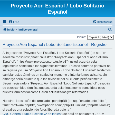
Proyecto Aon Español / Lobo Solitario
Español
FAQ
Identificarse
B
Inicio
Índice general
u
Idioma:
s
Proyecto Aon Español / Lobo Solitario Español - Registro
c
Al ingresar en “Proyecto Aon Español / Lobo Solitario Español” (de aquí en
a
adelante “nosotros”, “nos”, “nuestro”, “Proyecto Aon Español / Lobo Solitario
r
Español”, “https://www.projectaon.org/es/foro3”), usted acuerda estar
legalmente sometido a los siguientes términos. En caso contrario por favor no
se registre y/o use “Proyecto Aon Español / Lobo Solitario Español”. Podemos
cambiar estos términos en cualquier momento e intentaríamos avisarle, sin
embargo sería prudente que los revisase por su cuenta periódicamente.
Seguir registrado a “Proyecto Aon Español / Lobo Solitario Español” después
de esos cambios significa que acuerda estar legalmente sometido a esos
nuevos términos tal como fueron actualizados y/o reformados.
Nuestros foros están desarrollados por phpBB (de aquí en adelante “ellos”,
“sus”, “software phpBB”, “www.phpbb.com”, “phpBB Limited”, “phpBB Teams”)
el cual es una solución de foros liberada bajo la “
GNU General Public License v2 en Ingles
” (de aquí en adelante “GPL”) y