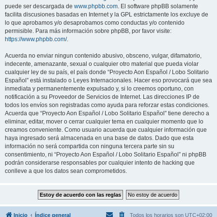
puede ser descargada de
www.phpbb.com
. El software phpBB solamente
facilita discusiones basadas en Internet y la GPL estrictamente los excluye de
lo que aprobamos y/o desaprobamos como conductas y/o contenido
permisible. Para más información sobre phpBB, por favor visite:
https://www.phpbb.com/
.
Acuerda no enviar ningun contenido abusivo, obsceno, vulgar, difamatorio,
indecente, amenazante, sexual o cualquier otro material que pueda violar
cualquier ley de su país, el país donde “Proyecto Aon Español / Lobo Solitario
Español” está instalado o Leyes Internacionales. Hacer eso provocará que sea
inmediata y permanentemente expulsado y, si lo creemos oportuno, con
notificación a su Proveedor de Servicios de Internet. Las direcciones IP de
todos los envíos son registradas como ayuda para reforzar estas condiciones.
Acuerda que “Proyecto Aon Español / Lobo Solitario Español” tiene derecho a
eliminar, editar, mover o cerrar cualquier tema en cualquier momento que lo
creamos conveniente. Como usuario acuerda que cualquier información que
haya ingresado será almacenada en una base de datos. Dado que esta
información no será compartida con ninguna tercera parte sin su
consentimiento, ni “Proyecto Aon Español / Lobo Solitario Español” ni phpBB
podrán considerarse responsables por cualquier intento de hacking que
conlleve a que los datos sean comprometidos.
Inicio
Índice general
Todos los horarios son
UTC+02:00