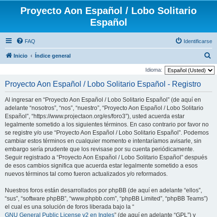
Proyecto Aon Español / Lobo Solitario
Español
FAQ
Identificarse
B
Inicio
Índice general
u
Idioma:
s
Proyecto Aon Español / Lobo Solitario Español - Registro
c
Al ingresar en “Proyecto Aon Español / Lobo Solitario Español” (de aquí en
a
adelante “nosotros”, “nos”, “nuestro”, “Proyecto Aon Español / Lobo Solitario
r
Español”, “https://www.projectaon.org/es/foro3”), usted acuerda estar
legalmente sometido a los siguientes términos. En caso contrario por favor no
se registre y/o use “Proyecto Aon Español / Lobo Solitario Español”. Podemos
cambiar estos términos en cualquier momento e intentaríamos avisarle, sin
embargo sería prudente que los revisase por su cuenta periódicamente.
Seguir registrado a “Proyecto Aon Español / Lobo Solitario Español” después
de esos cambios significa que acuerda estar legalmente sometido a esos
nuevos términos tal como fueron actualizados y/o reformados.
Nuestros foros están desarrollados por phpBB (de aquí en adelante “ellos”,
“sus”, “software phpBB”, “www.phpbb.com”, “phpBB Limited”, “phpBB Teams”)
el cual es una solución de foros liberada bajo la “
GNU General Public License v2 en Ingles
” (de aquí en adelante “GPL”) y