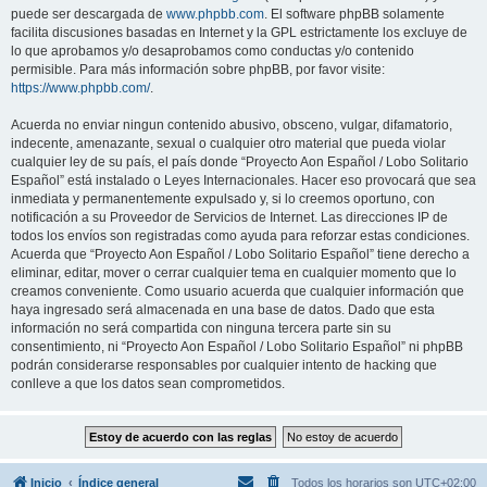
puede ser descargada de
www.phpbb.com
. El software phpBB solamente
facilita discusiones basadas en Internet y la GPL estrictamente los excluye de
lo que aprobamos y/o desaprobamos como conductas y/o contenido
permisible. Para más información sobre phpBB, por favor visite:
https://www.phpbb.com/
.
Acuerda no enviar ningun contenido abusivo, obsceno, vulgar, difamatorio,
indecente, amenazante, sexual o cualquier otro material que pueda violar
cualquier ley de su país, el país donde “Proyecto Aon Español / Lobo Solitario
Español” está instalado o Leyes Internacionales. Hacer eso provocará que sea
inmediata y permanentemente expulsado y, si lo creemos oportuno, con
notificación a su Proveedor de Servicios de Internet. Las direcciones IP de
todos los envíos son registradas como ayuda para reforzar estas condiciones.
Acuerda que “Proyecto Aon Español / Lobo Solitario Español” tiene derecho a
eliminar, editar, mover o cerrar cualquier tema en cualquier momento que lo
creamos conveniente. Como usuario acuerda que cualquier información que
haya ingresado será almacenada en una base de datos. Dado que esta
información no será compartida con ninguna tercera parte sin su
consentimiento, ni “Proyecto Aon Español / Lobo Solitario Español” ni phpBB
podrán considerarse responsables por cualquier intento de hacking que
conlleve a que los datos sean comprometidos.
Inicio
Índice general
Todos los horarios son
UTC+02:00