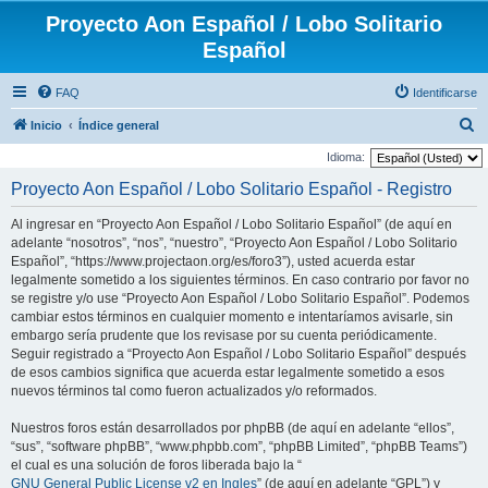
Proyecto Aon Español / Lobo Solitario
Español
FAQ
Identificarse
B
Inicio
Índice general
u
Idioma:
s
Proyecto Aon Español / Lobo Solitario Español - Registro
c
Al ingresar en “Proyecto Aon Español / Lobo Solitario Español” (de aquí en
a
adelante “nosotros”, “nos”, “nuestro”, “Proyecto Aon Español / Lobo Solitario
r
Español”, “https://www.projectaon.org/es/foro3”), usted acuerda estar
legalmente sometido a los siguientes términos. En caso contrario por favor no
se registre y/o use “Proyecto Aon Español / Lobo Solitario Español”. Podemos
cambiar estos términos en cualquier momento e intentaríamos avisarle, sin
embargo sería prudente que los revisase por su cuenta periódicamente.
Seguir registrado a “Proyecto Aon Español / Lobo Solitario Español” después
de esos cambios significa que acuerda estar legalmente sometido a esos
nuevos términos tal como fueron actualizados y/o reformados.
Nuestros foros están desarrollados por phpBB (de aquí en adelante “ellos”,
“sus”, “software phpBB”, “www.phpbb.com”, “phpBB Limited”, “phpBB Teams”)
el cual es una solución de foros liberada bajo la “
GNU General Public License v2 en Ingles
” (de aquí en adelante “GPL”) y