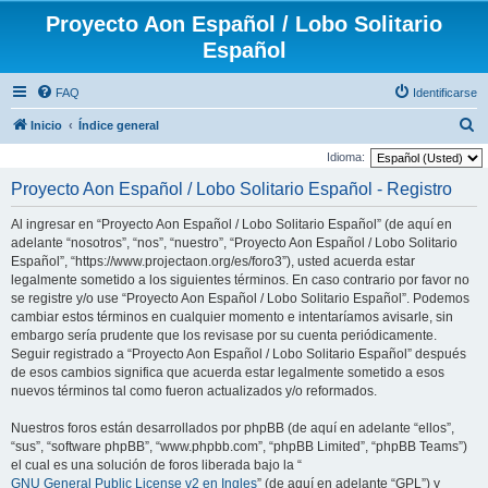
Proyecto Aon Español / Lobo Solitario
Español
FAQ
Identificarse
B
Inicio
Índice general
u
Idioma:
s
Proyecto Aon Español / Lobo Solitario Español - Registro
c
Al ingresar en “Proyecto Aon Español / Lobo Solitario Español” (de aquí en
a
adelante “nosotros”, “nos”, “nuestro”, “Proyecto Aon Español / Lobo Solitario
r
Español”, “https://www.projectaon.org/es/foro3”), usted acuerda estar
legalmente sometido a los siguientes términos. En caso contrario por favor no
se registre y/o use “Proyecto Aon Español / Lobo Solitario Español”. Podemos
cambiar estos términos en cualquier momento e intentaríamos avisarle, sin
embargo sería prudente que los revisase por su cuenta periódicamente.
Seguir registrado a “Proyecto Aon Español / Lobo Solitario Español” después
de esos cambios significa que acuerda estar legalmente sometido a esos
nuevos términos tal como fueron actualizados y/o reformados.
Nuestros foros están desarrollados por phpBB (de aquí en adelante “ellos”,
“sus”, “software phpBB”, “www.phpbb.com”, “phpBB Limited”, “phpBB Teams”)
el cual es una solución de foros liberada bajo la “
GNU General Public License v2 en Ingles
” (de aquí en adelante “GPL”) y