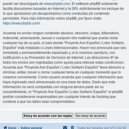
puede ser descargada de
www.phpbb.com
. El software phpBB solamente
facilita discusiones basadas en Internet y la GPL estrictamente los excluye de
lo que aprobamos y/o desaprobamos como conductas y/o contenido
permisible. Para más información sobre phpBB, por favor visite:
https://www.phpbb.com/
.
Acuerda no enviar ningun contenido abusivo, obsceno, vulgar, difamatorio,
indecente, amenazante, sexual o cualquier otro material que pueda violar
cualquier ley de su país, el país donde “Proyecto Aon Español / Lobo Solitario
Español” está instalado o Leyes Internacionales. Hacer eso provocará que sea
inmediata y permanentemente expulsado y, si lo creemos oportuno, con
notificación a su Proveedor de Servicios de Internet. Las direcciones IP de
todos los envíos son registradas como ayuda para reforzar estas condiciones.
Acuerda que “Proyecto Aon Español / Lobo Solitario Español” tiene derecho a
eliminar, editar, mover o cerrar cualquier tema en cualquier momento que lo
creamos conveniente. Como usuario acuerda que cualquier información que
haya ingresado será almacenada en una base de datos. Dado que esta
información no será compartida con ninguna tercera parte sin su
consentimiento, ni “Proyecto Aon Español / Lobo Solitario Español” ni phpBB
podrán considerarse responsables por cualquier intento de hacking que
conlleve a que los datos sean comprometidos.
Inicio
Índice general
Todos los horarios son
UTC+02:00