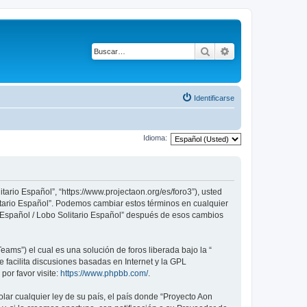
Buscar
Búsqueda avanza
Identificarse
Idioma:
tario Español”, “https://www.projectaon.org/es/foro3”), usted
litario Español”. Podemos cambiar estos términos en cualquier
n Español / Lobo Solitario Español” después de esos cambios
ams”) el cual es una solución de foros liberada bajo la “
 facilita discusiones basadas en Internet y la GPL
or favor visite:
https://www.phpbb.com/
.
lar cualquier ley de su país, el país donde “Proyecto Aon