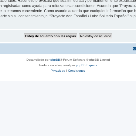
rnacionales. Hacer eso provocará que sea inmediata y permanentemente expulsado y
son registradas como ayuda para reforzar estas condiciones. Acuerda que “Proyecto 
que lo creamos conveniente. Como usuario acuerda que cualquier información que
arte sin su consentimiento, ni “Proyecto Aon Español / Lobo Solitario Español” ni
Desarrollado por
phpBB
® Forum Software © phpBB Limited
Traducción al español por
phpBB España
Privacidad
|
Condiciones