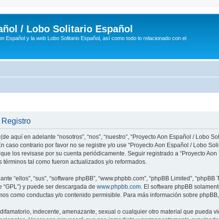
ñol / Lobo Solitario Español
n Español y la web Lobo Solitario Español, así como todo lo relacionado con el
 Registro
(de aquí en adelante “nosotros”, “nos”, “nuestro”, “Proyecto Aon Español / Lobo Soli
n caso contrario por favor no se registre y/o use “Proyecto Aon Español / Lobo So
 que los revisase por su cuenta periódicamente. Seguir registrado a “Proyecto Ao
 términos tal como fueron actualizados y/o reformados.
nte “ellos”, “sus”, “software phpBB”, “www.phpbb.com”, “phpBB Limited”, “phpBB Te
te “GPL”) y puede ser descargada de
www.phpbb.com
. El software phpBB solamente
os como conductas y/o contenido permisible. Para más información sobre phpBB, p
ifamatorio, indecente, amenazante, sexual o cualquier otro material que pueda vio