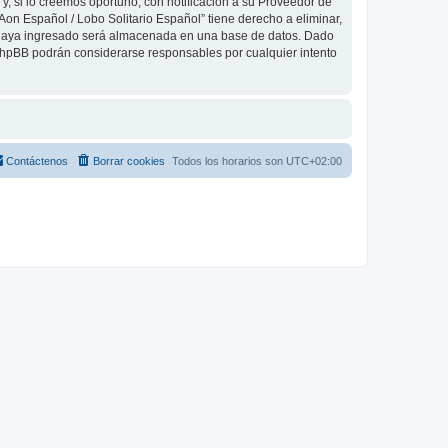
, si lo creemos oportuno, con notificación a su Proveedor de
Aon Español / Lobo Solitario Español” tiene derecho a eliminar,
 haya ingresado será almacenada en una base de datos. Dado
 phpBB podrán considerarse responsables por cualquier intento
Contáctenos
Borrar cookies
Todos los horarios son
UTC+02:00