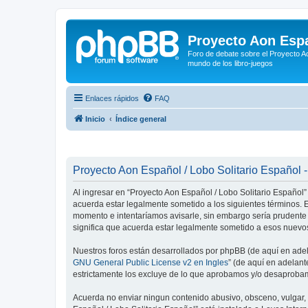
Proyecto Aon Espa
Foro de debate sobre el Proyecto Ao
mundo de los libro-juegos
Enlaces rápidos
FAQ
Inicio
Índice general
Proyecto Aon Español / Lobo Solitario Español -
Al ingresar en “Proyecto Aon Español / Lobo Solitario Español” 
acuerda estar legalmente sometido a los siguientes términos. E
momento e intentaríamos avisarle, sin embargo sería prudente
significa que acuerda estar legalmente sometido a esos nuevos
Nuestros foros están desarrollados por phpBB (de aquí en adela
GNU General Public License v2 en Ingles
” (de aquí en adelan
estrictamente los excluye de lo que aprobamos y/o desaprobam
Acuerda no enviar ningun contenido abusivo, obsceno, vulgar, d