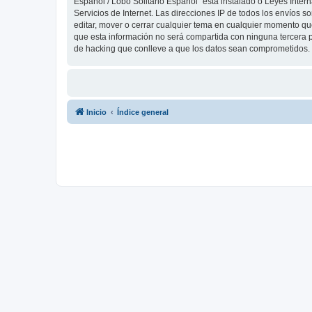
Español / Lobo Solitario Español” está instalado o Leyes Inte
Servicios de Internet. Las direcciones IP de todos los envíos 
editar, mover o cerrar cualquier tema en cualquier momento 
que esta información no será compartida con ninguna tercera p
de hacking que conlleve a que los datos sean comprometidos.
Inicio
Índice general