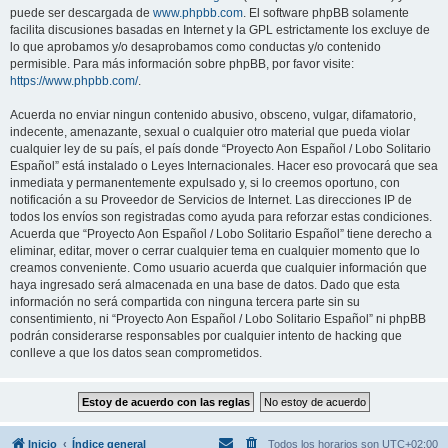
puede ser descargada de
www.phpbb.com
. El software phpBB solamente
facilita discusiones basadas en Internet y la GPL estrictamente los excluye de
lo que aprobamos y/o desaprobamos como conductas y/o contenido
permisible. Para más información sobre phpBB, por favor visite:
https://www.phpbb.com/
.
Acuerda no enviar ningun contenido abusivo, obsceno, vulgar, difamatorio,
indecente, amenazante, sexual o cualquier otro material que pueda violar
cualquier ley de su país, el país donde “Proyecto Aon Español / Lobo Solitario
Español” está instalado o Leyes Internacionales. Hacer eso provocará que sea
inmediata y permanentemente expulsado y, si lo creemos oportuno, con
notificación a su Proveedor de Servicios de Internet. Las direcciones IP de
todos los envíos son registradas como ayuda para reforzar estas condiciones.
Acuerda que “Proyecto Aon Español / Lobo Solitario Español” tiene derecho a
eliminar, editar, mover o cerrar cualquier tema en cualquier momento que lo
creamos conveniente. Como usuario acuerda que cualquier información que
haya ingresado será almacenada en una base de datos. Dado que esta
información no será compartida con ninguna tercera parte sin su
consentimiento, ni “Proyecto Aon Español / Lobo Solitario Español” ni phpBB
podrán considerarse responsables por cualquier intento de hacking que
conlleve a que los datos sean comprometidos.
Inicio
Índice general
Todos los horarios son
UTC+02:00