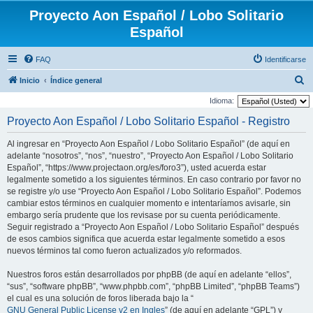
Proyecto Aon Español / Lobo Solitario
Español
FAQ
Identificarse
B
Inicio
Índice general
u
Idioma:
s
Proyecto Aon Español / Lobo Solitario Español - Registro
c
Al ingresar en “Proyecto Aon Español / Lobo Solitario Español” (de aquí en
a
adelante “nosotros”, “nos”, “nuestro”, “Proyecto Aon Español / Lobo Solitario
r
Español”, “https://www.projectaon.org/es/foro3”), usted acuerda estar
legalmente sometido a los siguientes términos. En caso contrario por favor no
se registre y/o use “Proyecto Aon Español / Lobo Solitario Español”. Podemos
cambiar estos términos en cualquier momento e intentaríamos avisarle, sin
embargo sería prudente que los revisase por su cuenta periódicamente.
Seguir registrado a “Proyecto Aon Español / Lobo Solitario Español” después
de esos cambios significa que acuerda estar legalmente sometido a esos
nuevos términos tal como fueron actualizados y/o reformados.
Nuestros foros están desarrollados por phpBB (de aquí en adelante “ellos”,
“sus”, “software phpBB”, “www.phpbb.com”, “phpBB Limited”, “phpBB Teams”)
el cual es una solución de foros liberada bajo la “
GNU General Public License v2 en Ingles
” (de aquí en adelante “GPL”) y