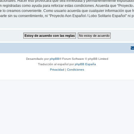
rnacionales. Hacer eso provocará que sea inmediata y permanentemente expulsado y
son registradas como ayuda para reforzar estas condiciones. Acuerda que “Proyecto 
que lo creamos conveniente. Como usuario acuerda que cualquier información que
arte sin su consentimiento, ni “Proyecto Aon Español / Lobo Solitario Español” ni
Desarrollado por
phpBB
® Forum Software © phpBB Limited
Traducción al español por
phpBB España
Privacidad
|
Condiciones