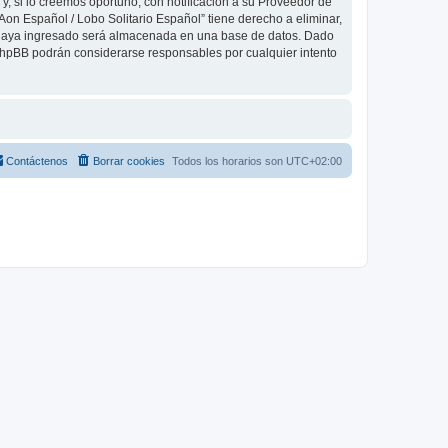
, si lo creemos oportuno, con notificación a su Proveedor de
Aon Español / Lobo Solitario Español” tiene derecho a eliminar,
 haya ingresado será almacenada en una base de datos. Dado
 phpBB podrán considerarse responsables por cualquier intento
Contáctenos
Borrar cookies
Todos los horarios son
UTC+02:00