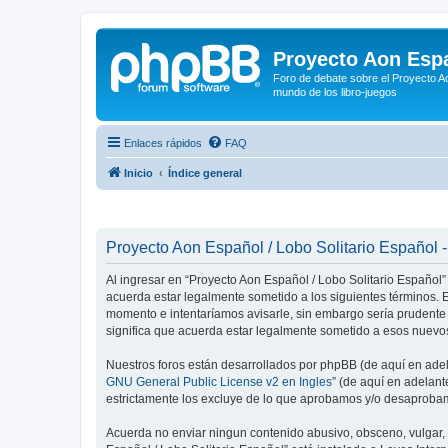
Proyecto Aon Espa
Foro de debate sobre el Proyecto Ao
mundo de los libro-juegos
Enlaces rápidos
FAQ
Inicio
Índice general
Proyecto Aon Español / Lobo Solitario Español -
Al ingresar en “Proyecto Aon Español / Lobo Solitario Español” 
acuerda estar legalmente sometido a los siguientes términos. E
momento e intentaríamos avisarle, sin embargo sería prudente
significa que acuerda estar legalmente sometido a esos nuevos
Nuestros foros están desarrollados por phpBB (de aquí en adela
GNU General Public License v2 en Ingles
” (de aquí en adelan
estrictamente los excluye de lo que aprobamos y/o desaprobam
Acuerda no enviar ningun contenido abusivo, obsceno, vulgar, d