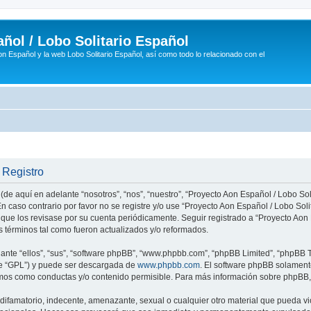
ñol / Lobo Solitario Español
n Español y la web Lobo Solitario Español, así como todo lo relacionado con el
 Registro
(de aquí en adelante “nosotros”, “nos”, “nuestro”, “Proyecto Aon Español / Lobo Soli
n caso contrario por favor no se registre y/o use “Proyecto Aon Español / Lobo So
 que los revisase por su cuenta periódicamente. Seguir registrado a “Proyecto Ao
 términos tal como fueron actualizados y/o reformados.
nte “ellos”, “sus”, “software phpBB”, “www.phpbb.com”, “phpBB Limited”, “phpBB Te
te “GPL”) y puede ser descargada de
www.phpbb.com
. El software phpBB solamente
os como conductas y/o contenido permisible. Para más información sobre phpBB, p
ifamatorio, indecente, amenazante, sexual o cualquier otro material que pueda vio