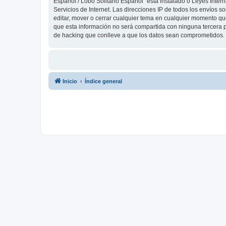
Español / Lobo Solitario Español” está instalado o Leyes Inte
Servicios de Internet. Las direcciones IP de todos los envíos 
editar, mover o cerrar cualquier tema en cualquier momento 
que esta información no será compartida con ninguna tercera p
de hacking que conlleve a que los datos sean comprometidos.
Inicio
Índice general