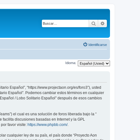
Buscar
Búsqueda avanza
Identificarse
Idioma:
tario Español”, “https://www.projectaon.org/es/foro3”), usted
litario Español”. Podemos cambiar estos términos en cualquier
n Español / Lobo Solitario Español” después de esos cambios
ams”) el cual es una solución de foros liberada bajo la “
 facilita discusiones basadas en Internet y la GPL
or favor visite:
https://www.phpbb.com/
.
lar cualquier ley de su país, el país donde “Proyecto Aon