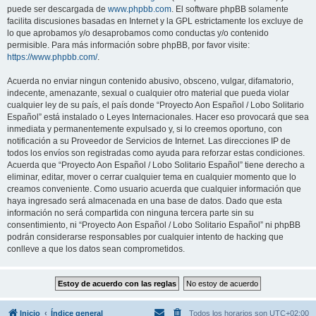
puede ser descargada de
www.phpbb.com
. El software phpBB solamente
facilita discusiones basadas en Internet y la GPL estrictamente los excluye de
lo que aprobamos y/o desaprobamos como conductas y/o contenido
permisible. Para más información sobre phpBB, por favor visite:
https://www.phpbb.com/
.
Acuerda no enviar ningun contenido abusivo, obsceno, vulgar, difamatorio,
indecente, amenazante, sexual o cualquier otro material que pueda violar
cualquier ley de su país, el país donde “Proyecto Aon Español / Lobo Solitario
Español” está instalado o Leyes Internacionales. Hacer eso provocará que sea
inmediata y permanentemente expulsado y, si lo creemos oportuno, con
notificación a su Proveedor de Servicios de Internet. Las direcciones IP de
todos los envíos son registradas como ayuda para reforzar estas condiciones.
Acuerda que “Proyecto Aon Español / Lobo Solitario Español” tiene derecho a
eliminar, editar, mover o cerrar cualquier tema en cualquier momento que lo
creamos conveniente. Como usuario acuerda que cualquier información que
haya ingresado será almacenada en una base de datos. Dado que esta
información no será compartida con ninguna tercera parte sin su
consentimiento, ni “Proyecto Aon Español / Lobo Solitario Español” ni phpBB
podrán considerarse responsables por cualquier intento de hacking que
conlleve a que los datos sean comprometidos.
Inicio
Índice general
Todos los horarios son
UTC+02:00