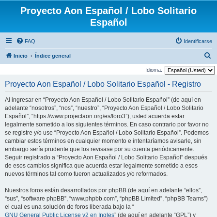
Proyecto Aon Español / Lobo Solitario
Español
FAQ
Identificarse
B
Inicio
Índice general
u
Idioma:
s
Proyecto Aon Español / Lobo Solitario Español - Registro
c
Al ingresar en “Proyecto Aon Español / Lobo Solitario Español” (de aquí en
a
adelante “nosotros”, “nos”, “nuestro”, “Proyecto Aon Español / Lobo Solitario
r
Español”, “https://www.projectaon.org/es/foro3”), usted acuerda estar
legalmente sometido a los siguientes términos. En caso contrario por favor no
se registre y/o use “Proyecto Aon Español / Lobo Solitario Español”. Podemos
cambiar estos términos en cualquier momento e intentaríamos avisarle, sin
embargo sería prudente que los revisase por su cuenta periódicamente.
Seguir registrado a “Proyecto Aon Español / Lobo Solitario Español” después
de esos cambios significa que acuerda estar legalmente sometido a esos
nuevos términos tal como fueron actualizados y/o reformados.
Nuestros foros están desarrollados por phpBB (de aquí en adelante “ellos”,
“sus”, “software phpBB”, “www.phpbb.com”, “phpBB Limited”, “phpBB Teams”)
el cual es una solución de foros liberada bajo la “
GNU General Public License v2 en Ingles
” (de aquí en adelante “GPL”) y