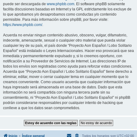
puede ser descargada de
www.phpbb.com
. El software phpBB solamente
facilita discusiones basadas en Internet y la GPL estrictamente los excluye de
lo que aprobamos y/o desaprobamos como conductas y/o contenido
permisible. Para más información sobre phpBB, por favor visite:
https://www.phpbb.com/
.
Acuerda no enviar ningun contenido abusivo, obsceno, vulgar, difamatorio,
indecente, amenazante, sexual o cualquier otro material que pueda violar
cualquier ley de su país, el país donde “Proyecto Aon Español / Lobo Solitario
Español” está instalado o Leyes Internacionales. Hacer eso provocará que sea
inmediata y permanentemente expulsado y, si lo creemos oportuno, con
notificación a su Proveedor de Servicios de Internet. Las direcciones IP de
todos los envíos son registradas como ayuda para reforzar estas condiciones.
Acuerda que “Proyecto Aon Español / Lobo Solitario Español” tiene derecho a
eliminar, editar, mover o cerrar cualquier tema en cualquier momento que lo
creamos conveniente. Como usuario acuerda que cualquier información que
haya ingresado será almacenada en una base de datos. Dado que esta
información no será compartida con ninguna tercera parte sin su
consentimiento, ni “Proyecto Aon Español / Lobo Solitario Español” ni phpBB
podrán considerarse responsables por cualquier intento de hacking que
conlleve a que los datos sean comprometidos.
Inicio
Índice general
Todos los horarios son
UTC+02:00