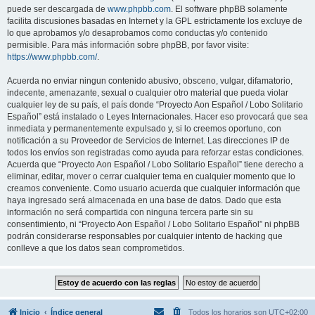
puede ser descargada de
www.phpbb.com
. El software phpBB solamente
facilita discusiones basadas en Internet y la GPL estrictamente los excluye de
lo que aprobamos y/o desaprobamos como conductas y/o contenido
permisible. Para más información sobre phpBB, por favor visite:
https://www.phpbb.com/
.
Acuerda no enviar ningun contenido abusivo, obsceno, vulgar, difamatorio,
indecente, amenazante, sexual o cualquier otro material que pueda violar
cualquier ley de su país, el país donde “Proyecto Aon Español / Lobo Solitario
Español” está instalado o Leyes Internacionales. Hacer eso provocará que sea
inmediata y permanentemente expulsado y, si lo creemos oportuno, con
notificación a su Proveedor de Servicios de Internet. Las direcciones IP de
todos los envíos son registradas como ayuda para reforzar estas condiciones.
Acuerda que “Proyecto Aon Español / Lobo Solitario Español” tiene derecho a
eliminar, editar, mover o cerrar cualquier tema en cualquier momento que lo
creamos conveniente. Como usuario acuerda que cualquier información que
haya ingresado será almacenada en una base de datos. Dado que esta
información no será compartida con ninguna tercera parte sin su
consentimiento, ni “Proyecto Aon Español / Lobo Solitario Español” ni phpBB
podrán considerarse responsables por cualquier intento de hacking que
conlleve a que los datos sean comprometidos.
Inicio
Índice general
Todos los horarios son
UTC+02:00