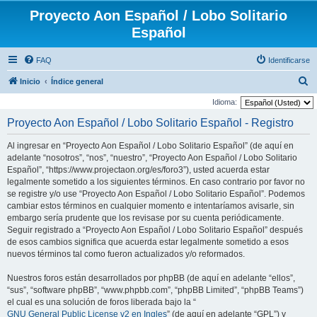
Proyecto Aon Español / Lobo Solitario
Español
FAQ
Identificarse
B
Inicio
Índice general
u
Idioma:
s
Proyecto Aon Español / Lobo Solitario Español - Registro
c
Al ingresar en “Proyecto Aon Español / Lobo Solitario Español” (de aquí en
a
adelante “nosotros”, “nos”, “nuestro”, “Proyecto Aon Español / Lobo Solitario
r
Español”, “https://www.projectaon.org/es/foro3”), usted acuerda estar
legalmente sometido a los siguientes términos. En caso contrario por favor no
se registre y/o use “Proyecto Aon Español / Lobo Solitario Español”. Podemos
cambiar estos términos en cualquier momento e intentaríamos avisarle, sin
embargo sería prudente que los revisase por su cuenta periódicamente.
Seguir registrado a “Proyecto Aon Español / Lobo Solitario Español” después
de esos cambios significa que acuerda estar legalmente sometido a esos
nuevos términos tal como fueron actualizados y/o reformados.
Nuestros foros están desarrollados por phpBB (de aquí en adelante “ellos”,
“sus”, “software phpBB”, “www.phpbb.com”, “phpBB Limited”, “phpBB Teams”)
el cual es una solución de foros liberada bajo la “
GNU General Public License v2 en Ingles
” (de aquí en adelante “GPL”) y