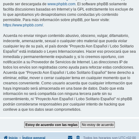
puede ser descargada de
www.phpbb.com
. El software phpBB solamente
facilita discusiones basadas en Internet y la GPL estrictamente los excluye de
lo que aprobamos y/o desaprobamos como conductas y/o contenido
permisible. Para más información sobre phpBB, por favor visite:
https://www.phpbb.com/
.
Acuerda no enviar ningun contenido abusivo, obsceno, vulgar, difamatorio,
indecente, amenazante, sexual o cualquier otro material que pueda violar
cualquier ley de su país, el país donde “Proyecto Aon Español / Lobo Solitario
Español” está instalado o Leyes Internacionales. Hacer eso provocará que sea
inmediata y permanentemente expulsado y, si lo creemos oportuno, con
notificación a su Proveedor de Servicios de Internet. Las direcciones IP de
todos los envíos son registradas como ayuda para reforzar estas condiciones.
Acuerda que “Proyecto Aon Español / Lobo Solitario Español” tiene derecho a
eliminar, editar, mover o cerrar cualquier tema en cualquier momento que lo
creamos conveniente. Como usuario acuerda que cualquier información que
haya ingresado será almacenada en una base de datos. Dado que esta
información no será compartida con ninguna tercera parte sin su
consentimiento, ni “Proyecto Aon Español / Lobo Solitario Español” ni phpBB
podrán considerarse responsables por cualquier intento de hacking que
conlleve a que los datos sean comprometidos.
Inicio
Índice general
Todos los horarios son
UTC+02:00