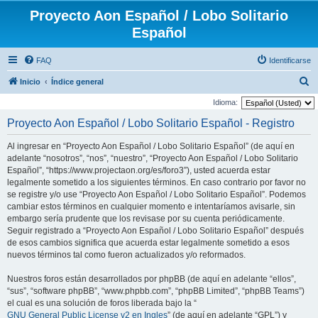
Proyecto Aon Español / Lobo Solitario
Español
FAQ
Identificarse
B
Inicio
Índice general
u
Idioma:
s
Proyecto Aon Español / Lobo Solitario Español - Registro
c
Al ingresar en “Proyecto Aon Español / Lobo Solitario Español” (de aquí en
a
adelante “nosotros”, “nos”, “nuestro”, “Proyecto Aon Español / Lobo Solitario
r
Español”, “https://www.projectaon.org/es/foro3”), usted acuerda estar
legalmente sometido a los siguientes términos. En caso contrario por favor no
se registre y/o use “Proyecto Aon Español / Lobo Solitario Español”. Podemos
cambiar estos términos en cualquier momento e intentaríamos avisarle, sin
embargo sería prudente que los revisase por su cuenta periódicamente.
Seguir registrado a “Proyecto Aon Español / Lobo Solitario Español” después
de esos cambios significa que acuerda estar legalmente sometido a esos
nuevos términos tal como fueron actualizados y/o reformados.
Nuestros foros están desarrollados por phpBB (de aquí en adelante “ellos”,
“sus”, “software phpBB”, “www.phpbb.com”, “phpBB Limited”, “phpBB Teams”)
el cual es una solución de foros liberada bajo la “
GNU General Public License v2 en Ingles
” (de aquí en adelante “GPL”) y