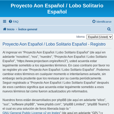
Proyecto Aon Español / Lobo Solitario
Español
FAQ
Identificarse
B
Inicio
Índice general
u
Idioma:
s
Proyecto Aon Español / Lobo Solitario Español - Registro
c
Al ingresar en “Proyecto Aon Español / Lobo Solitario Español” (de aquí en
a
adelante “nosotros”, “nos”, “nuestro”, “Proyecto Aon Español / Lobo Solitario
r
Español”, “https://www.projectaon.org/es/foro3”), usted acuerda estar
legalmente sometido a los siguientes términos. En caso contrario por favor no
se registre y/o use “Proyecto Aon Español / Lobo Solitario Español”. Podemos
cambiar estos términos en cualquier momento e intentaríamos avisarle, sin
embargo sería prudente que los revisase por su cuenta periódicamente.
Seguir registrado a “Proyecto Aon Español / Lobo Solitario Español” después
de esos cambios significa que acuerda estar legalmente sometido a esos
nuevos términos tal como fueron actualizados y/o reformados.
Nuestros foros están desarrollados por phpBB (de aquí en adelante “ellos”,
“sus”, “software phpBB”, “www.phpbb.com”, “phpBB Limited”, “phpBB Teams”)
el cual es una solución de foros liberada bajo la “
GNU General Public License v2 en Ingles
” (de aquí en adelante “GPL”) y