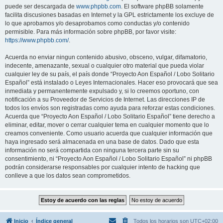
puede ser descargada de
www.phpbb.com
. El software phpBB solamente
facilita discusiones basadas en Internet y la GPL estrictamente los excluye de
lo que aprobamos y/o desaprobamos como conductas y/o contenido
permisible. Para más información sobre phpBB, por favor visite:
https://www.phpbb.com/
.
Acuerda no enviar ningun contenido abusivo, obsceno, vulgar, difamatorio,
indecente, amenazante, sexual o cualquier otro material que pueda violar
cualquier ley de su país, el país donde “Proyecto Aon Español / Lobo Solitario
Español” está instalado o Leyes Internacionales. Hacer eso provocará que sea
inmediata y permanentemente expulsado y, si lo creemos oportuno, con
notificación a su Proveedor de Servicios de Internet. Las direcciones IP de
todos los envíos son registradas como ayuda para reforzar estas condiciones.
Acuerda que “Proyecto Aon Español / Lobo Solitario Español” tiene derecho a
eliminar, editar, mover o cerrar cualquier tema en cualquier momento que lo
creamos conveniente. Como usuario acuerda que cualquier información que
haya ingresado será almacenada en una base de datos. Dado que esta
información no será compartida con ninguna tercera parte sin su
consentimiento, ni “Proyecto Aon Español / Lobo Solitario Español” ni phpBB
podrán considerarse responsables por cualquier intento de hacking que
conlleve a que los datos sean comprometidos.
Inicio
Índice general
Todos los horarios son
UTC+02:00