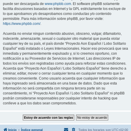
puede ser descargada de
www.phpbb.com
. El software phpBB solamente
facilita discusiones basadas en Internet y la GPL estrictamente los excluye de
lo que aprobamos y/o desaprobamos como conductas y/o contenido
permisible. Para más información sobre phpBB, por favor visite:
https://www.phpbb.com/
.
Acuerda no enviar ningun contenido abusivo, obsceno, vulgar, difamatorio,
indecente, amenazante, sexual o cualquier otro material que pueda violar
cualquier ley de su país, el país donde “Proyecto Aon Español / Lobo Solitario
Español” está instalado o Leyes Internacionales. Hacer eso provocará que sea
inmediata y permanentemente expulsado y, si lo creemos oportuno, con
notificación a su Proveedor de Servicios de Internet. Las direcciones IP de
todos los envíos son registradas como ayuda para reforzar estas condiciones.
Acuerda que “Proyecto Aon Español / Lobo Solitario Español” tiene derecho a
eliminar, editar, mover o cerrar cualquier tema en cualquier momento que lo
creamos conveniente. Como usuario acuerda que cualquier información que
haya ingresado será almacenada en una base de datos. Dado que esta
información no será compartida con ninguna tercera parte sin su
consentimiento, ni “Proyecto Aon Español / Lobo Solitario Español” ni phpBB
podrán considerarse responsables por cualquier intento de hacking que
conlleve a que los datos sean comprometidos.
Inicio
Índice general
Todos los horarios son
UTC+02:00