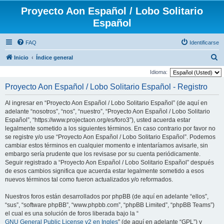
Proyecto Aon Español / Lobo Solitario
Español
FAQ
Identificarse
B
Inicio
Índice general
u
Idioma:
s
Proyecto Aon Español / Lobo Solitario Español - Registro
c
Al ingresar en “Proyecto Aon Español / Lobo Solitario Español” (de aquí en
a
adelante “nosotros”, “nos”, “nuestro”, “Proyecto Aon Español / Lobo Solitario
r
Español”, “https://www.projectaon.org/es/foro3”), usted acuerda estar
legalmente sometido a los siguientes términos. En caso contrario por favor no
se registre y/o use “Proyecto Aon Español / Lobo Solitario Español”. Podemos
cambiar estos términos en cualquier momento e intentaríamos avisarle, sin
embargo sería prudente que los revisase por su cuenta periódicamente.
Seguir registrado a “Proyecto Aon Español / Lobo Solitario Español” después
de esos cambios significa que acuerda estar legalmente sometido a esos
nuevos términos tal como fueron actualizados y/o reformados.
Nuestros foros están desarrollados por phpBB (de aquí en adelante “ellos”,
“sus”, “software phpBB”, “www.phpbb.com”, “phpBB Limited”, “phpBB Teams”)
el cual es una solución de foros liberada bajo la “
GNU General Public License v2 en Ingles
” (de aquí en adelante “GPL”) y