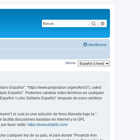
Buscar
Búsqueda avanza
Identificarse
Idioma:
tario Español”, “https://www.projectaon.org/es/foro3”), usted
litario Español”. Podemos cambiar estos términos en cualquier
n Español / Lobo Solitario Español” después de esos cambios
ams”) el cual es una solución de foros liberada bajo la “
 facilita discusiones basadas en Internet y la GPL
or favor visite:
https://www.phpbb.com/
.
lar cualquier ley de su país, el país donde “Proyecto Aon