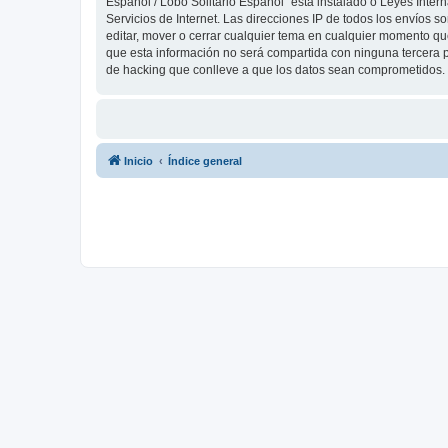
Español / Lobo Solitario Español” está instalado o Leyes Inte
Servicios de Internet. Las direcciones IP de todos los envíos 
editar, mover o cerrar cualquier tema en cualquier momento 
que esta información no será compartida con ninguna tercera p
de hacking que conlleve a que los datos sean comprometidos.
Inicio
Índice general