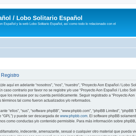
ñol / Lobo Solitario Español
n Español y la web Lobo Solitario Español, así como todo lo relacionado con el
 Registro
(de aquí en adelante “nosotros”, “nos”, “nuestro”, “Proyecto Aon Español / Lobo Soli
n caso contrario por favor no se registre y/o use “Proyecto Aon Español / Lobo So
 que los revisase por su cuenta periódicamente. Seguir registrado a “Proyecto Ao
 términos tal como fueron actualizados y/o reformados.
nte “ellos”, “sus”, “software phpBB”, “www.phpbb.com”, “phpBB Limited”, “phpBB Te
te “GPL”) y puede ser descargada de
www.phpbb.com
. El software phpBB solamente
os como conductas y/o contenido permisible. Para más información sobre phpBB, p
ifamatorio, indecente, amenazante, sexual o cualquier otro material que pueda vio