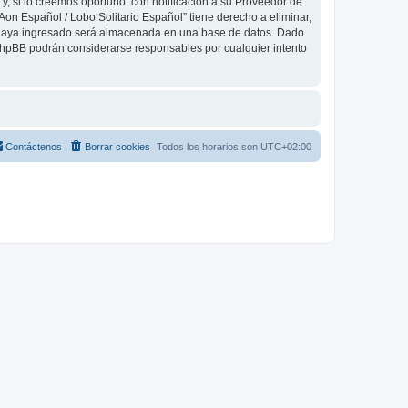
, si lo creemos oportuno, con notificación a su Proveedor de
Aon Español / Lobo Solitario Español” tiene derecho a eliminar,
 haya ingresado será almacenada en una base de datos. Dado
 phpBB podrán considerarse responsables por cualquier intento
Contáctenos
Borrar cookies
Todos los horarios son
UTC+02:00