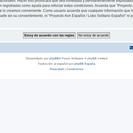
rnacionales. Hacer eso provocará que sea inmediata y permanentemente expulsado y
son registradas como ayuda para reforzar estas condiciones. Acuerda que “Proyecto 
que lo creamos conveniente. Como usuario acuerda que cualquier información que
arte sin su consentimiento, ni “Proyecto Aon Español / Lobo Solitario Español” ni
Desarrollado por
phpBB
® Forum Software © phpBB Limited
Traducción al español por
phpBB España
Privacidad
|
Condiciones