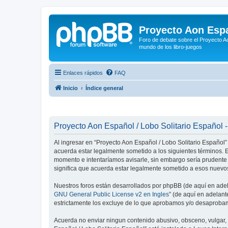
Proyecto Aon Espa
Foro de debate sobre el Proyecto Ao
mundo de los libro-juegos
Enlaces rápidos
FAQ
Inicio
Índice general
Proyecto Aon Español / Lobo Solitario Español -
Al ingresar en “Proyecto Aon Español / Lobo Solitario Español” 
acuerda estar legalmente sometido a los siguientes términos. E
momento e intentaríamos avisarle, sin embargo sería prudente
significa que acuerda estar legalmente sometido a esos nuevos
Nuestros foros están desarrollados por phpBB (de aquí en adela
GNU General Public License v2 en Ingles
” (de aquí en adelan
estrictamente los excluye de lo que aprobamos y/o desaprobam
Acuerda no enviar ningun contenido abusivo, obsceno, vulgar, d