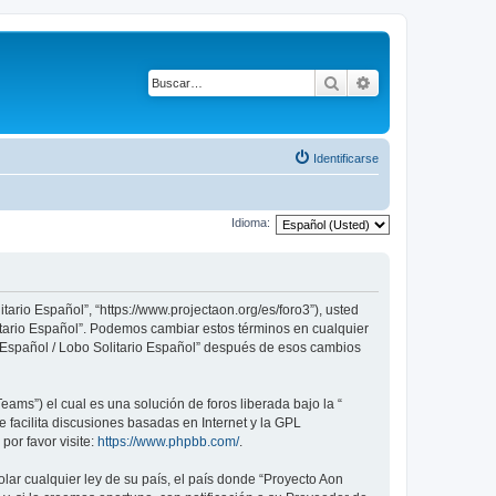
Buscar
Búsqueda avanza
Identificarse
Idioma:
tario Español”, “https://www.projectaon.org/es/foro3”), usted
litario Español”. Podemos cambiar estos términos en cualquier
n Español / Lobo Solitario Español” después de esos cambios
ams”) el cual es una solución de foros liberada bajo la “
 facilita discusiones basadas en Internet y la GPL
or favor visite:
https://www.phpbb.com/
.
lar cualquier ley de su país, el país donde “Proyecto Aon