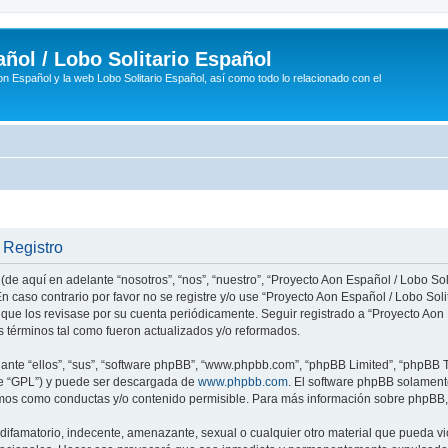
ñol / Lobo Solitario Español
n Español y la web Lobo Solitario Español, así como todo lo relacionado con el
 Registro
(de aquí en adelante “nosotros”, “nos”, “nuestro”, “Proyecto Aon Español / Lobo Soli
n caso contrario por favor no se registre y/o use “Proyecto Aon Español / Lobo So
 que los revisase por su cuenta periódicamente. Seguir registrado a “Proyecto Ao
 términos tal como fueron actualizados y/o reformados.
nte “ellos”, “sus”, “software phpBB”, “www.phpbb.com”, “phpBB Limited”, “phpBB Te
te “GPL”) y puede ser descargada de
www.phpbb.com
. El software phpBB solamente
os como conductas y/o contenido permisible. Para más información sobre phpBB, p
ifamatorio, indecente, amenazante, sexual o cualquier otro material que pueda vio