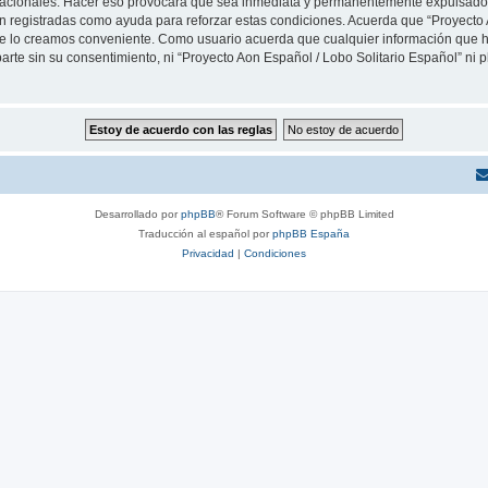
rnacionales. Hacer eso provocará que sea inmediata y permanentemente expulsado y
son registradas como ayuda para reforzar estas condiciones. Acuerda que “Proyecto 
que lo creamos conveniente. Como usuario acuerda que cualquier información que
arte sin su consentimiento, ni “Proyecto Aon Español / Lobo Solitario Español” ni
Desarrollado por
phpBB
® Forum Software © phpBB Limited
Traducción al español por
phpBB España
Privacidad
|
Condiciones