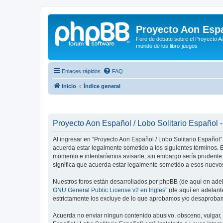
Proyecto Aon Espa
Foro de debate sobre el Proyecto Ao
mundo de los libro-juegos
Enlaces rápidos
FAQ
Inicio
Índice general
Proyecto Aon Español / Lobo Solitario Español -
Al ingresar en “Proyecto Aon Español / Lobo Solitario Español” 
acuerda estar legalmente sometido a los siguientes términos. E
momento e intentaríamos avisarle, sin embargo sería prudente
significa que acuerda estar legalmente sometido a esos nuevos
Nuestros foros están desarrollados por phpBB (de aquí en adela
GNU General Public License v2 en Ingles
” (de aquí en adelan
estrictamente los excluye de lo que aprobamos y/o desaprobam
Acuerda no enviar ningun contenido abusivo, obsceno, vulgar, d