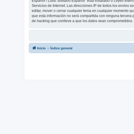
Español / Lobo Solitario Español” está instalado o Leyes Inte
Servicios de Internet. Las direcciones IP de todos los envíos 
editar, mover o cerrar cualquier tema en cualquier momento 
que esta información no será compartida con ninguna tercera p
de hacking que conlleve a que los datos sean comprometidos.
Inicio
Índice general