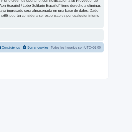
, si lo creemos oportuno, con notificación a su Proveedor de
Aon Español / Lobo Solitario Español” tiene derecho a eliminar,
 haya ingresado será almacenada en una base de datos. Dado
 phpBB podrán considerarse responsables por cualquier intento
Contáctenos
Borrar cookies
Todos los horarios son
UTC+02:00