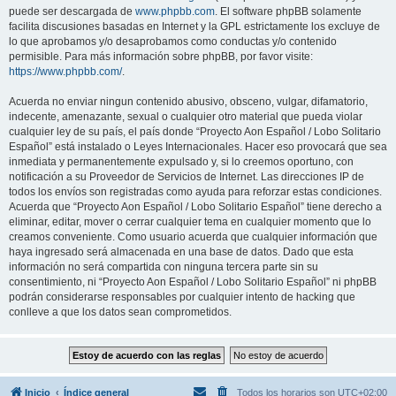
puede ser descargada de
www.phpbb.com
. El software phpBB solamente
facilita discusiones basadas en Internet y la GPL estrictamente los excluye de
lo que aprobamos y/o desaprobamos como conductas y/o contenido
permisible. Para más información sobre phpBB, por favor visite:
https://www.phpbb.com/
.
Acuerda no enviar ningun contenido abusivo, obsceno, vulgar, difamatorio,
indecente, amenazante, sexual o cualquier otro material que pueda violar
cualquier ley de su país, el país donde “Proyecto Aon Español / Lobo Solitario
Español” está instalado o Leyes Internacionales. Hacer eso provocará que sea
inmediata y permanentemente expulsado y, si lo creemos oportuno, con
notificación a su Proveedor de Servicios de Internet. Las direcciones IP de
todos los envíos son registradas como ayuda para reforzar estas condiciones.
Acuerda que “Proyecto Aon Español / Lobo Solitario Español” tiene derecho a
eliminar, editar, mover o cerrar cualquier tema en cualquier momento que lo
creamos conveniente. Como usuario acuerda que cualquier información que
haya ingresado será almacenada en una base de datos. Dado que esta
información no será compartida con ninguna tercera parte sin su
consentimiento, ni “Proyecto Aon Español / Lobo Solitario Español” ni phpBB
podrán considerarse responsables por cualquier intento de hacking que
conlleve a que los datos sean comprometidos.
Inicio
Índice general
Todos los horarios son
UTC+02:00