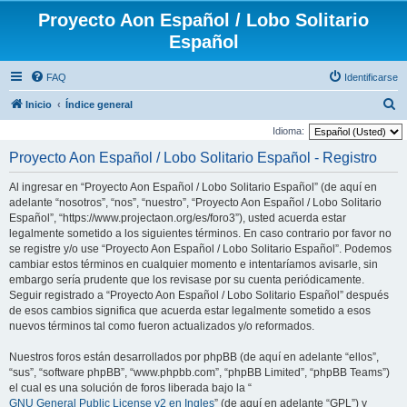
Proyecto Aon Español / Lobo Solitario
Español
FAQ
Identificarse
B
Inicio
Índice general
u
Idioma:
s
Proyecto Aon Español / Lobo Solitario Español - Registro
c
Al ingresar en “Proyecto Aon Español / Lobo Solitario Español” (de aquí en
a
adelante “nosotros”, “nos”, “nuestro”, “Proyecto Aon Español / Lobo Solitario
r
Español”, “https://www.projectaon.org/es/foro3”), usted acuerda estar
legalmente sometido a los siguientes términos. En caso contrario por favor no
se registre y/o use “Proyecto Aon Español / Lobo Solitario Español”. Podemos
cambiar estos términos en cualquier momento e intentaríamos avisarle, sin
embargo sería prudente que los revisase por su cuenta periódicamente.
Seguir registrado a “Proyecto Aon Español / Lobo Solitario Español” después
de esos cambios significa que acuerda estar legalmente sometido a esos
nuevos términos tal como fueron actualizados y/o reformados.
Nuestros foros están desarrollados por phpBB (de aquí en adelante “ellos”,
“sus”, “software phpBB”, “www.phpbb.com”, “phpBB Limited”, “phpBB Teams”)
el cual es una solución de foros liberada bajo la “
GNU General Public License v2 en Ingles
” (de aquí en adelante “GPL”) y