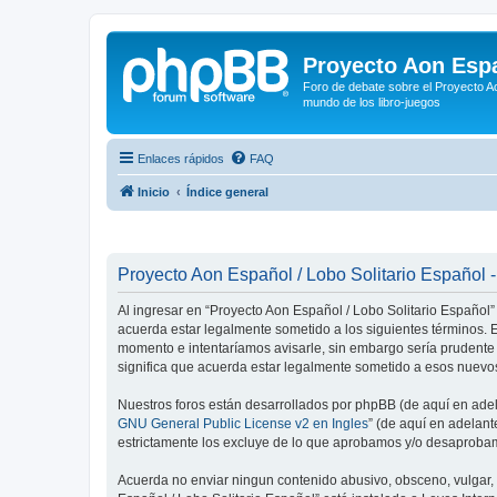
Proyecto Aon Espa
Foro de debate sobre el Proyecto Ao
mundo de los libro-juegos
Enlaces rápidos
FAQ
Inicio
Índice general
Proyecto Aon Español / Lobo Solitario Español -
Al ingresar en “Proyecto Aon Español / Lobo Solitario Español” 
acuerda estar legalmente sometido a los siguientes términos. E
momento e intentaríamos avisarle, sin embargo sería prudente
significa que acuerda estar legalmente sometido a esos nuevos
Nuestros foros están desarrollados por phpBB (de aquí en adela
GNU General Public License v2 en Ingles
” (de aquí en adelan
estrictamente los excluye de lo que aprobamos y/o desaprobam
Acuerda no enviar ningun contenido abusivo, obsceno, vulgar, d