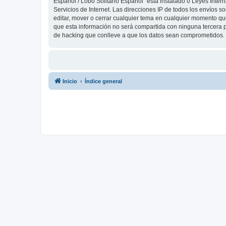
Español / Lobo Solitario Español” está instalado o Leyes Inte
Servicios de Internet. Las direcciones IP de todos los envíos 
editar, mover o cerrar cualquier tema en cualquier momento 
que esta información no será compartida con ninguna tercera p
de hacking que conlleve a que los datos sean comprometidos.
Inicio
Índice general