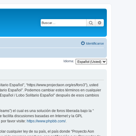
Buscar
Búsqueda avanza
Identificarse
Idioma:
tario Español”, “https://www.projectaon.org/es/foro3”), usted
litario Español”. Podemos cambiar estos términos en cualquier
n Español / Lobo Solitario Español” después de esos cambios
ams”) el cual es una solución de foros liberada bajo la “
 facilita discusiones basadas en Internet y la GPL
or favor visite:
https://www.phpbb.com/
.
lar cualquier ley de su país, el país donde “Proyecto Aon