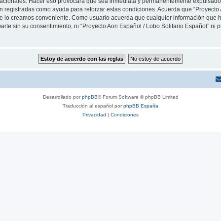
rnacionales. Hacer eso provocará que sea inmediata y permanentemente expulsado y
son registradas como ayuda para reforzar estas condiciones. Acuerda que “Proyecto 
que lo creamos conveniente. Como usuario acuerda que cualquier información que
arte sin su consentimiento, ni “Proyecto Aon Español / Lobo Solitario Español” ni
Desarrollado por
phpBB
® Forum Software © phpBB Limited
Traducción al español por
phpBB España
Privacidad
|
Condiciones