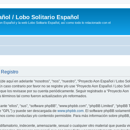
ñol / Lobo Solitario Español
n Español y la web Lobo Solitario Español, así como todo lo relacionado con el
 Registro
(de aquí en adelante “nosotros”, “nos”, “nuestro”, “Proyecto Aon Español / Lobo Soli
n caso contrario por favor no se registre y/o use “Proyecto Aon Español / Lobo So
 que los revisase por su cuenta periódicamente. Seguir registrado a “Proyecto Ao
 términos tal como fueron actualizados y/o reformados.
nte “ellos”, “sus”, “software phpBB”, “www.phpbb.com”, “phpBB Limited”, “phpBB Te
te “GPL”) y puede ser descargada de
www.phpbb.com
. El software phpBB solamente
os como conductas y/o contenido permisible. Para más información sobre phpBB, p
ifamatorio, indecente, amenazante, sexual o cualquier otro material que pueda vio