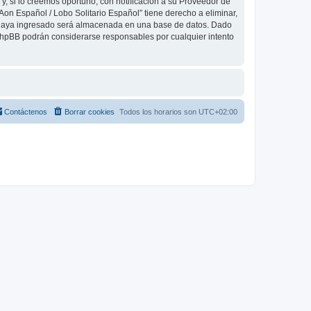
, si lo creemos oportuno, con notificación a su Proveedor de
Aon Español / Lobo Solitario Español” tiene derecho a eliminar,
 haya ingresado será almacenada en una base de datos. Dado
 phpBB podrán considerarse responsables por cualquier intento
Contáctenos
Borrar cookies
Todos los horarios son
UTC+02:00