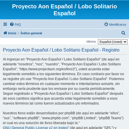
Proyecto Aon Español / Lobo Solitario
Español
FAQ
Identificarse
B
Inicio
Índice general
u
Idioma:
s
Proyecto Aon Español / Lobo Solitario Español - Registro
c
Al ingresar en “Proyecto Aon Español / Lobo Solitario Español” (de aquí en
a
adelante “nosotros”, “nos”, “nuestro”, “Proyecto Aon Español / Lobo Solitario
r
Español”, “https://www.projectaon.org/es/foro3”), usted acuerda estar
legalmente sometido a los siguientes términos. En caso contrario por favor no
se registre y/o use “Proyecto Aon Español / Lobo Solitario Español”. Podemos
cambiar estos términos en cualquier momento e intentaríamos avisarle, sin
embargo sería prudente que los revisase por su cuenta periódicamente.
Seguir registrado a “Proyecto Aon Español / Lobo Solitario Español” después
de esos cambios significa que acuerda estar legalmente sometido a esos
nuevos términos tal como fueron actualizados y/o reformados.
Nuestros foros están desarrollados por phpBB (de aquí en adelante “ellos”,
“sus”, “software phpBB”, “www.phpbb.com”, “phpBB Limited”, “phpBB Teams”)
el cual es una solución de foros liberada bajo la “
GNU General Public License v2 en Ingles
” (de aquí en adelante “GPL”) y