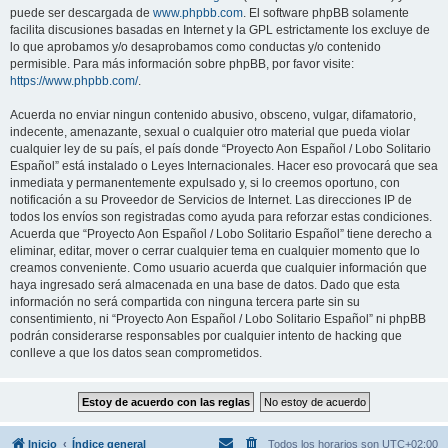
puede ser descargada de
www.phpbb.com
. El software phpBB solamente
facilita discusiones basadas en Internet y la GPL estrictamente los excluye de
lo que aprobamos y/o desaprobamos como conductas y/o contenido
permisible. Para más información sobre phpBB, por favor visite:
https://www.phpbb.com/
.
Acuerda no enviar ningun contenido abusivo, obsceno, vulgar, difamatorio,
indecente, amenazante, sexual o cualquier otro material que pueda violar
cualquier ley de su país, el país donde “Proyecto Aon Español / Lobo Solitario
Español” está instalado o Leyes Internacionales. Hacer eso provocará que sea
inmediata y permanentemente expulsado y, si lo creemos oportuno, con
notificación a su Proveedor de Servicios de Internet. Las direcciones IP de
todos los envíos son registradas como ayuda para reforzar estas condiciones.
Acuerda que “Proyecto Aon Español / Lobo Solitario Español” tiene derecho a
eliminar, editar, mover o cerrar cualquier tema en cualquier momento que lo
creamos conveniente. Como usuario acuerda que cualquier información que
haya ingresado será almacenada en una base de datos. Dado que esta
información no será compartida con ninguna tercera parte sin su
consentimiento, ni “Proyecto Aon Español / Lobo Solitario Español” ni phpBB
podrán considerarse responsables por cualquier intento de hacking que
conlleve a que los datos sean comprometidos.
Inicio
Índice general
Todos los horarios son
UTC+02:00