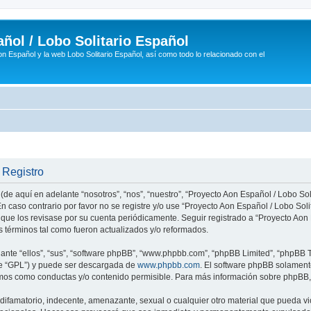
ñol / Lobo Solitario Español
n Español y la web Lobo Solitario Español, así como todo lo relacionado con el
 Registro
(de aquí en adelante “nosotros”, “nos”, “nuestro”, “Proyecto Aon Español / Lobo Soli
n caso contrario por favor no se registre y/o use “Proyecto Aon Español / Lobo So
 que los revisase por su cuenta periódicamente. Seguir registrado a “Proyecto Ao
 términos tal como fueron actualizados y/o reformados.
nte “ellos”, “sus”, “software phpBB”, “www.phpbb.com”, “phpBB Limited”, “phpBB Te
te “GPL”) y puede ser descargada de
www.phpbb.com
. El software phpBB solamente
os como conductas y/o contenido permisible. Para más información sobre phpBB, p
ifamatorio, indecente, amenazante, sexual o cualquier otro material que pueda vio