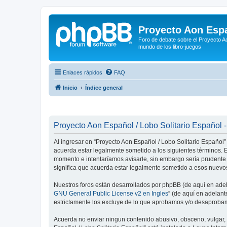
Proyecto Aon Espa
Foro de debate sobre el Proyecto Ao
mundo de los libro-juegos
Enlaces rápidos
FAQ
Inicio
Índice general
Proyecto Aon Español / Lobo Solitario Español -
Al ingresar en “Proyecto Aon Español / Lobo Solitario Español” 
acuerda estar legalmente sometido a los siguientes términos. E
momento e intentaríamos avisarle, sin embargo sería prudente
significa que acuerda estar legalmente sometido a esos nuevos
Nuestros foros están desarrollados por phpBB (de aquí en adela
GNU General Public License v2 en Ingles
” (de aquí en adelan
estrictamente los excluye de lo que aprobamos y/o desaprobam
Acuerda no enviar ningun contenido abusivo, obsceno, vulgar, d