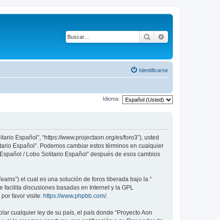
Buscar
Búsqueda avanza
Identificarse
Idioma:
tario Español”, “https://www.projectaon.org/es/foro3”), usted
litario Español”. Podemos cambiar estos términos en cualquier
n Español / Lobo Solitario Español” después de esos cambios
ams”) el cual es una solución de foros liberada bajo la “
 facilita discusiones basadas en Internet y la GPL
or favor visite:
https://www.phpbb.com/
.
lar cualquier ley de su país, el país donde “Proyecto Aon