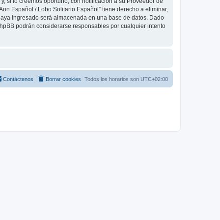
, si lo creemos oportuno, con notificación a su Proveedor de
Aon Español / Lobo Solitario Español” tiene derecho a eliminar,
 haya ingresado será almacenada en una base de datos. Dado
 phpBB podrán considerarse responsables por cualquier intento
Contáctenos
Borrar cookies
Todos los horarios son
UTC+02:00