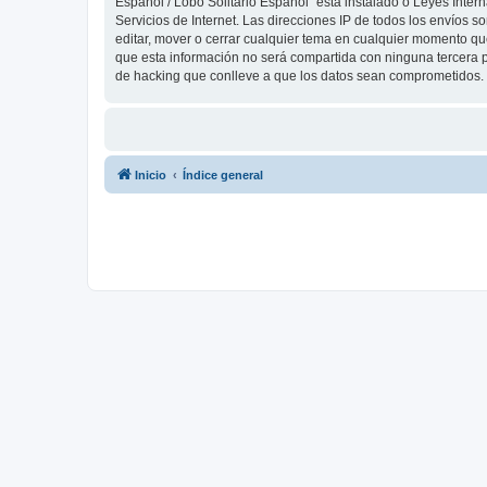
Español / Lobo Solitario Español” está instalado o Leyes Inte
Servicios de Internet. Las direcciones IP de todos los envíos 
editar, mover o cerrar cualquier tema en cualquier momento 
que esta información no será compartida con ninguna tercera p
de hacking que conlleve a que los datos sean comprometidos.
Inicio
Índice general