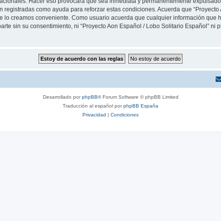
rnacionales. Hacer eso provocará que sea inmediata y permanentemente expulsado y
son registradas como ayuda para reforzar estas condiciones. Acuerda que “Proyecto 
que lo creamos conveniente. Como usuario acuerda que cualquier información que
arte sin su consentimiento, ni “Proyecto Aon Español / Lobo Solitario Español” ni
Desarrollado por
phpBB
® Forum Software © phpBB Limited
Traducción al español por
phpBB España
Privacidad
|
Condiciones