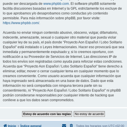
puede ser descargada de
www.phpbb.com
. El software phpBB solamente
facilita discusiones basadas en Internet y la GPL estrictamente los excluye de
lo que aprobamos y/o desaprobamos como conductas y/o contenido
permisible. Para más información sobre phpBB, por favor visite:
https://www.phpbb.com/
.
Acuerda no enviar ningun contenido abusivo, obsceno, vulgar, difamatorio,
indecente, amenazante, sexual o cualquier otro material que pueda violar
cualquier ley de su país, el país donde “Proyecto Aon Español / Lobo Solitario
Español” está instalado o Leyes Internacionales. Hacer eso provocará que sea
inmediata y permanentemente expulsado y, si lo creemos oportuno, con
notificación a su Proveedor de Servicios de Internet. Las direcciones IP de
todos los envíos son registradas como ayuda para reforzar estas condiciones.
Acuerda que “Proyecto Aon Español / Lobo Solitario Español” tiene derecho a
eliminar, editar, mover o cerrar cualquier tema en cualquier momento que lo
creamos conveniente. Como usuario acuerda que cualquier información que
haya ingresado será almacenada en una base de datos. Dado que esta
información no será compartida con ninguna tercera parte sin su
consentimiento, ni “Proyecto Aon Español / Lobo Solitario Español” ni phpBB
podrán considerarse responsables por cualquier intento de hacking que
conlleve a que los datos sean comprometidos.
Inicio
Índice general
Todos los horarios son
UTC+02:00