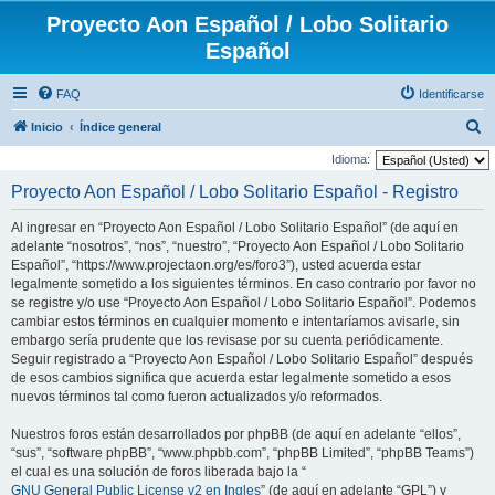
Proyecto Aon Español / Lobo Solitario
Español
FAQ
Identificarse
B
Inicio
Índice general
u
Idioma:
s
Proyecto Aon Español / Lobo Solitario Español - Registro
c
Al ingresar en “Proyecto Aon Español / Lobo Solitario Español” (de aquí en
a
adelante “nosotros”, “nos”, “nuestro”, “Proyecto Aon Español / Lobo Solitario
r
Español”, “https://www.projectaon.org/es/foro3”), usted acuerda estar
legalmente sometido a los siguientes términos. En caso contrario por favor no
se registre y/o use “Proyecto Aon Español / Lobo Solitario Español”. Podemos
cambiar estos términos en cualquier momento e intentaríamos avisarle, sin
embargo sería prudente que los revisase por su cuenta periódicamente.
Seguir registrado a “Proyecto Aon Español / Lobo Solitario Español” después
de esos cambios significa que acuerda estar legalmente sometido a esos
nuevos términos tal como fueron actualizados y/o reformados.
Nuestros foros están desarrollados por phpBB (de aquí en adelante “ellos”,
“sus”, “software phpBB”, “www.phpbb.com”, “phpBB Limited”, “phpBB Teams”)
el cual es una solución de foros liberada bajo la “
GNU General Public License v2 en Ingles
” (de aquí en adelante “GPL”) y