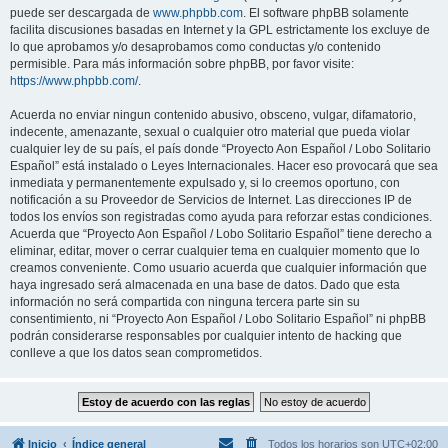
puede ser descargada de
www.phpbb.com
. El software phpBB solamente
facilita discusiones basadas en Internet y la GPL estrictamente los excluye de
lo que aprobamos y/o desaprobamos como conductas y/o contenido
permisible. Para más información sobre phpBB, por favor visite:
https://www.phpbb.com/
.
Acuerda no enviar ningun contenido abusivo, obsceno, vulgar, difamatorio,
indecente, amenazante, sexual o cualquier otro material que pueda violar
cualquier ley de su país, el país donde “Proyecto Aon Español / Lobo Solitario
Español” está instalado o Leyes Internacionales. Hacer eso provocará que sea
inmediata y permanentemente expulsado y, si lo creemos oportuno, con
notificación a su Proveedor de Servicios de Internet. Las direcciones IP de
todos los envíos son registradas como ayuda para reforzar estas condiciones.
Acuerda que “Proyecto Aon Español / Lobo Solitario Español” tiene derecho a
eliminar, editar, mover o cerrar cualquier tema en cualquier momento que lo
creamos conveniente. Como usuario acuerda que cualquier información que
haya ingresado será almacenada en una base de datos. Dado que esta
información no será compartida con ninguna tercera parte sin su
consentimiento, ni “Proyecto Aon Español / Lobo Solitario Español” ni phpBB
podrán considerarse responsables por cualquier intento de hacking que
conlleve a que los datos sean comprometidos.
Inicio
Índice general
Todos los horarios son
UTC+02:00