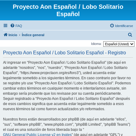
Proyecto Aon Español / Lobo Solitario
Español
FAQ
Identificarse
B
Inicio
Índice general
u
Idioma:
s
Proyecto Aon Español / Lobo Solitario Español - Registro
c
Al ingresar en “Proyecto Aon Español / Lobo Solitario Español” (de aquí en
a
adelante “nosotros”, “nos”, “nuestro”, “Proyecto Aon Español / Lobo Solitario
r
Español”, “https://www.projectaon.org/es/foro3”), usted acuerda estar
legalmente sometido a los siguientes términos. En caso contrario por favor no
se registre y/o use “Proyecto Aon Español / Lobo Solitario Español”. Podemos
cambiar estos términos en cualquier momento e intentaríamos avisarle, sin
embargo sería prudente que los revisase por su cuenta periódicamente.
Seguir registrado a “Proyecto Aon Español / Lobo Solitario Español” después
de esos cambios significa que acuerda estar legalmente sometido a esos
nuevos términos tal como fueron actualizados y/o reformados.
Nuestros foros están desarrollados por phpBB (de aquí en adelante “ellos”,
“sus”, “software phpBB”, “www.phpbb.com”, “phpBB Limited”, “phpBB Teams”)
el cual es una solución de foros liberada bajo la “
GNU General Public License v2 en Ingles
” (de aquí en adelante “GPL”) y