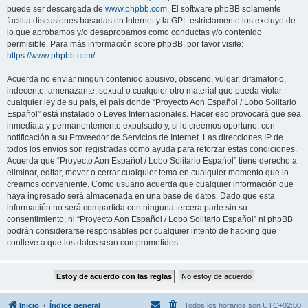
puede ser descargada de
www.phpbb.com
. El software phpBB solamente
facilita discusiones basadas en Internet y la GPL estrictamente los excluye de
lo que aprobamos y/o desaprobamos como conductas y/o contenido
permisible. Para más información sobre phpBB, por favor visite:
https://www.phpbb.com/
.
Acuerda no enviar ningun contenido abusivo, obsceno, vulgar, difamatorio,
indecente, amenazante, sexual o cualquier otro material que pueda violar
cualquier ley de su país, el país donde “Proyecto Aon Español / Lobo Solitario
Español” está instalado o Leyes Internacionales. Hacer eso provocará que sea
inmediata y permanentemente expulsado y, si lo creemos oportuno, con
notificación a su Proveedor de Servicios de Internet. Las direcciones IP de
todos los envíos son registradas como ayuda para reforzar estas condiciones.
Acuerda que “Proyecto Aon Español / Lobo Solitario Español” tiene derecho a
eliminar, editar, mover o cerrar cualquier tema en cualquier momento que lo
creamos conveniente. Como usuario acuerda que cualquier información que
haya ingresado será almacenada en una base de datos. Dado que esta
información no será compartida con ninguna tercera parte sin su
consentimiento, ni “Proyecto Aon Español / Lobo Solitario Español” ni phpBB
podrán considerarse responsables por cualquier intento de hacking que
conlleve a que los datos sean comprometidos.
Inicio
Índice general
Todos los horarios son
UTC+02:00