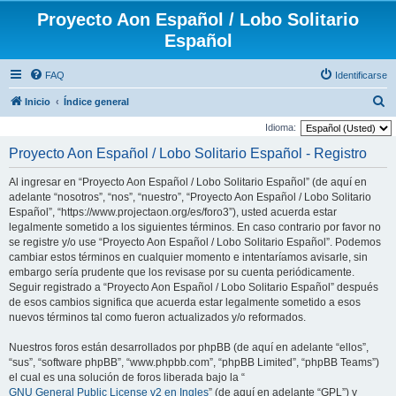
Proyecto Aon Español / Lobo Solitario
Español
FAQ
Identificarse
B
Inicio
Índice general
u
Idioma:
s
Proyecto Aon Español / Lobo Solitario Español - Registro
c
Al ingresar en “Proyecto Aon Español / Lobo Solitario Español” (de aquí en
a
adelante “nosotros”, “nos”, “nuestro”, “Proyecto Aon Español / Lobo Solitario
r
Español”, “https://www.projectaon.org/es/foro3”), usted acuerda estar
legalmente sometido a los siguientes términos. En caso contrario por favor no
se registre y/o use “Proyecto Aon Español / Lobo Solitario Español”. Podemos
cambiar estos términos en cualquier momento e intentaríamos avisarle, sin
embargo sería prudente que los revisase por su cuenta periódicamente.
Seguir registrado a “Proyecto Aon Español / Lobo Solitario Español” después
de esos cambios significa que acuerda estar legalmente sometido a esos
nuevos términos tal como fueron actualizados y/o reformados.
Nuestros foros están desarrollados por phpBB (de aquí en adelante “ellos”,
“sus”, “software phpBB”, “www.phpbb.com”, “phpBB Limited”, “phpBB Teams”)
el cual es una solución de foros liberada bajo la “
GNU General Public License v2 en Ingles
” (de aquí en adelante “GPL”) y