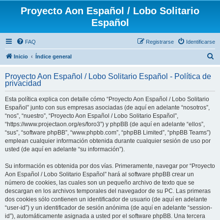
Proyecto Aon Español / Lobo Solitario
Español
FAQ
Registrarse
Identificarse
B
Inicio
Índice general
u
Proyecto Aon Español / Lobo Solitario Español - Política de
s
privacidad
c
Esta política explica con detalle cómo “Proyecto Aon Español / Lobo Solitario
a
Español” junto con sus empresas asociadas (de aquí en adelante “nosotros”,
r
“nos”, “nuestro”, “Proyecto Aon Español / Lobo Solitario Español”,
“https://www.projectaon.org/es/foro3”) y phpBB (de aquí en adelante “ellos”,
“sus”, “software phpBB”, “www.phpbb.com”, “phpBB Limited”, “phpBB Teams”)
emplean cualquier información obtenida durante cualquier sesión de uso por
usted (de aquí en adelante “su información”).
Su información es obtenida por dos vías. Primeramente, navegar por “Proyecto
Aon Español / Lobo Solitario Español” hará al software phpBB crear un
número de cookies, las cuales son un pequeño archivo de texto que se
descargan en los archivos temporales del navegador de su PC. Las primeras
dos cookies sólo contienen un identificador de usuario (de aquí en adelante
“user-id”) y un identificador de sesión anónima (de aquí en adelante “session-
id”), automáticamente asignada a usted por el software phpBB. Una tercera