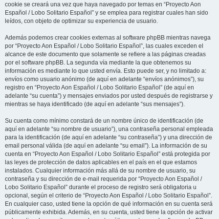
cookie se creará una vez que haya navegado por temas en “Proyecto Aon
Español / Lobo Solitario Español” y se emplea para registrar cuales han sido
leídos, con objeto de optimizar su experiencia de usuario.
Además podemos crear cookies externas al software phpBB mientras navega
por “Proyecto Aon Español / Lobo Solitario Español”, las cuales exceden el
alcance de este documento que solamente se refiere a las páginas creadas
por el software phpBB. La segunda vía mediante la que obtenemos su
información es mediante lo que usted envía. Esto puede ser, y no limitado a:
envíos como usuario anónimo (de aquí en adelante “envíos anónimos”), su
registro en “Proyecto Aon Español / Lobo Solitario Español” (de aquí en
adelante “su cuenta”) y mensajes enviados por usted después de registrarse y
mientras se haya identificado (de aquí en adelante “sus mensajes”).
Su cuenta como mínimo constará de un nombre único de identificación (de
aquí en adelante “su nombre de usuario”), una contraseña personal empleada
para la identificación (de aquí en adelante “su contraseña”) y una dirección de
email personal válida (de aquí en adelante “su email”). La información de su
cuenta en “Proyecto Aon Español / Lobo Solitario Español” está protegida por
las leyes de protección de datos aplicables en el país en el que estamos
instalados. Cualquier información más allá de su nombre de usuario, su
contraseña y su dirección de e-mail requerida por “Proyecto Aon Español /
Lobo Solitario Español” durante el proceso de registro será obligatoria u
opcional, según el criterio de “Proyecto Aon Español / Lobo Solitario Español”.
En cualquier caso, usted tiene la opción de qué información en su cuenta será
públicamente exhibida. Además, en su cuenta, usted tiene la opción de activar