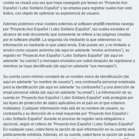
cookie se creará una vez que haya navegado por temas en “Proyecto Aon
Español / Lobo Solitario Español” y se emplea para registrar cuales han sido
leídos, con objeto de optimizar su experiencia de usuario.
Además podemos crear cookies externas al software phpBB mientras navega
por “Proyecto Aon Español / Lobo Solitario Español”, las cuales exceden el
alcance de este documento que solamente se refiere a las páginas creadas
por el software phpBB. La segunda vía mediante la que obtenemos su
información es mediante lo que usted envía. Esto puede ser, y no limitado a:
envíos como usuario anónimo (de aquí en adelante “envíos anónimos”), su
registro en “Proyecto Aon Español / Lobo Solitario Español” (de aquí en
adelante “su cuenta”) y mensajes enviados por usted después de registrarse y
mientras se haya identificado (de aquí en adelante “sus mensajes”).
Su cuenta como mínimo constará de un nombre único de identificación (de
aquí en adelante “su nombre de usuario”), una contraseña personal empleada
para la identificación (de aquí en adelante “su contraseña”) y una dirección de
email personal válida (de aquí en adelante “su email”). La información de su
cuenta en “Proyecto Aon Español / Lobo Solitario Español” está protegida por
las leyes de protección de datos aplicables en el país en el que estamos
instalados. Cualquier información más allá de su nombre de usuario, su
contraseña y su dirección de e-mail requerida por “Proyecto Aon Español /
Lobo Solitario Español” durante el proceso de registro será obligatoria u
opcional, según el criterio de “Proyecto Aon Español / Lobo Solitario Español”.
En cualquier caso, usted tiene la opción de qué información en su cuenta será
públicamente exhibida. Además, en su cuenta, usted tiene la opción de activar