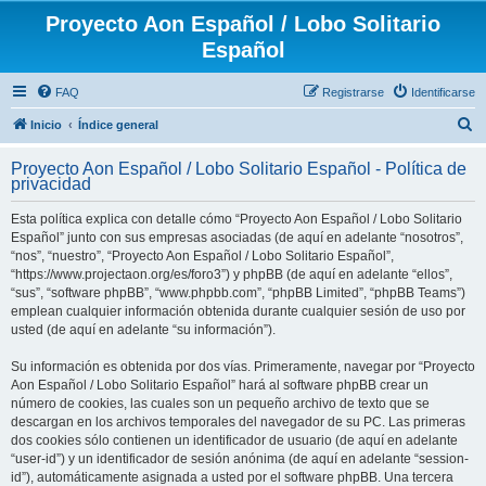
Proyecto Aon Español / Lobo Solitario
Español
FAQ
Registrarse
Identificarse
B
Inicio
Índice general
u
Proyecto Aon Español / Lobo Solitario Español - Política de
s
privacidad
c
Esta política explica con detalle cómo “Proyecto Aon Español / Lobo Solitario
a
Español” junto con sus empresas asociadas (de aquí en adelante “nosotros”,
r
“nos”, “nuestro”, “Proyecto Aon Español / Lobo Solitario Español”,
“https://www.projectaon.org/es/foro3”) y phpBB (de aquí en adelante “ellos”,
“sus”, “software phpBB”, “www.phpbb.com”, “phpBB Limited”, “phpBB Teams”)
emplean cualquier información obtenida durante cualquier sesión de uso por
usted (de aquí en adelante “su información”).
Su información es obtenida por dos vías. Primeramente, navegar por “Proyecto
Aon Español / Lobo Solitario Español” hará al software phpBB crear un
número de cookies, las cuales son un pequeño archivo de texto que se
descargan en los archivos temporales del navegador de su PC. Las primeras
dos cookies sólo contienen un identificador de usuario (de aquí en adelante
“user-id”) y un identificador de sesión anónima (de aquí en adelante “session-
id”), automáticamente asignada a usted por el software phpBB. Una tercera