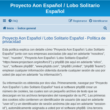
Proyecto Aon Español / Lobo Solitario
Español
FAQ
Registrarse
Identificarse
B
Inicio
Índice general
u
Proyecto Aon Español / Lobo Solitario Español - Política de
s
privacidad
c
Esta política explica con detalle cómo “Proyecto Aon Español / Lobo Solitario
a
Español” junto con sus empresas asociadas (de aquí en adelante “nosotros”,
r
“nos”, “nuestro”, “Proyecto Aon Español / Lobo Solitario Español”,
“https://www.projectaon.org/es/foro3”) y phpBB (de aquí en adelante “ellos”,
“sus”, “software phpBB”, “www.phpbb.com”, “phpBB Limited”, “phpBB Teams”)
emplean cualquier información obtenida durante cualquier sesión de uso por
usted (de aquí en adelante “su información”).
Su información es obtenida por dos vías. Primeramente, navegar por “Proyecto
Aon Español / Lobo Solitario Español” hará al software phpBB crear un
número de cookies, las cuales son un pequeño archivo de texto que se
descargan en los archivos temporales del navegador de su PC. Las primeras
dos cookies sólo contienen un identificador de usuario (de aquí en adelante
“user-id”) y un identificador de sesión anónima (de aquí en adelante “session-
id”), automáticamente asignada a usted por el software phpBB. Una tercera