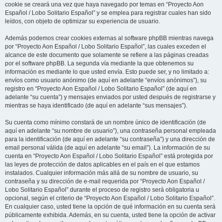
cookie se creará una vez que haya navegado por temas en “Proyecto Aon
Español / Lobo Solitario Español” y se emplea para registrar cuales han sido
leídos, con objeto de optimizar su experiencia de usuario.
Además podemos crear cookies externas al software phpBB mientras navega
por “Proyecto Aon Español / Lobo Solitario Español”, las cuales exceden el
alcance de este documento que solamente se refiere a las páginas creadas
por el software phpBB. La segunda vía mediante la que obtenemos su
información es mediante lo que usted envía. Esto puede ser, y no limitado a:
envíos como usuario anónimo (de aquí en adelante “envíos anónimos”), su
registro en “Proyecto Aon Español / Lobo Solitario Español” (de aquí en
adelante “su cuenta”) y mensajes enviados por usted después de registrarse y
mientras se haya identificado (de aquí en adelante “sus mensajes”).
Su cuenta como mínimo constará de un nombre único de identificación (de
aquí en adelante “su nombre de usuario”), una contraseña personal empleada
para la identificación (de aquí en adelante “su contraseña”) y una dirección de
email personal válida (de aquí en adelante “su email”). La información de su
cuenta en “Proyecto Aon Español / Lobo Solitario Español” está protegida por
las leyes de protección de datos aplicables en el país en el que estamos
instalados. Cualquier información más allá de su nombre de usuario, su
contraseña y su dirección de e-mail requerida por “Proyecto Aon Español /
Lobo Solitario Español” durante el proceso de registro será obligatoria u
opcional, según el criterio de “Proyecto Aon Español / Lobo Solitario Español”.
En cualquier caso, usted tiene la opción de qué información en su cuenta será
públicamente exhibida. Además, en su cuenta, usted tiene la opción de activar