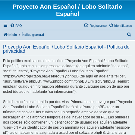
Proyecto Aon Español / Lobo Solitario
Español
FAQ
Registrarse
Identificarse
B
Inicio
Índice general
u
Proyecto Aon Español / Lobo Solitario Español - Política de
s
privacidad
c
Esta política explica con detalle cómo “Proyecto Aon Español / Lobo Solitario
a
Español” junto con sus empresas asociadas (de aquí en adelante “nosotros”,
r
“nos”, “nuestro”, “Proyecto Aon Español / Lobo Solitario Español”,
“https://www.projectaon.org/es/foro3”) y phpBB (de aquí en adelante “ellos”,
“sus”, “software phpBB”, “www.phpbb.com”, “phpBB Limited”, “phpBB Teams”)
emplean cualquier información obtenida durante cualquier sesión de uso por
usted (de aquí en adelante “su información”).
Su información es obtenida por dos vías. Primeramente, navegar por “Proyecto
Aon Español / Lobo Solitario Español” hará al software phpBB crear un
número de cookies, las cuales son un pequeño archivo de texto que se
descargan en los archivos temporales del navegador de su PC. Las primeras
dos cookies sólo contienen un identificador de usuario (de aquí en adelante
“user-id”) y un identificador de sesión anónima (de aquí en adelante “session-
id”), automáticamente asignada a usted por el software phpBB. Una tercera