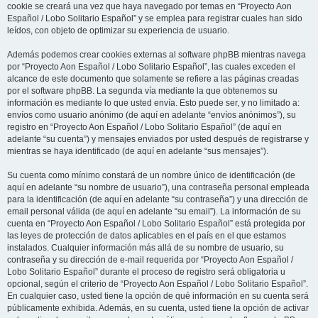
cookie se creará una vez que haya navegado por temas en “Proyecto Aon
Español / Lobo Solitario Español” y se emplea para registrar cuales han sido
leídos, con objeto de optimizar su experiencia de usuario.
Además podemos crear cookies externas al software phpBB mientras navega
por “Proyecto Aon Español / Lobo Solitario Español”, las cuales exceden el
alcance de este documento que solamente se refiere a las páginas creadas
por el software phpBB. La segunda vía mediante la que obtenemos su
información es mediante lo que usted envía. Esto puede ser, y no limitado a:
envíos como usuario anónimo (de aquí en adelante “envíos anónimos”), su
registro en “Proyecto Aon Español / Lobo Solitario Español” (de aquí en
adelante “su cuenta”) y mensajes enviados por usted después de registrarse y
mientras se haya identificado (de aquí en adelante “sus mensajes”).
Su cuenta como mínimo constará de un nombre único de identificación (de
aquí en adelante “su nombre de usuario”), una contraseña personal empleada
para la identificación (de aquí en adelante “su contraseña”) y una dirección de
email personal válida (de aquí en adelante “su email”). La información de su
cuenta en “Proyecto Aon Español / Lobo Solitario Español” está protegida por
las leyes de protección de datos aplicables en el país en el que estamos
instalados. Cualquier información más allá de su nombre de usuario, su
contraseña y su dirección de e-mail requerida por “Proyecto Aon Español /
Lobo Solitario Español” durante el proceso de registro será obligatoria u
opcional, según el criterio de “Proyecto Aon Español / Lobo Solitario Español”.
En cualquier caso, usted tiene la opción de qué información en su cuenta será
públicamente exhibida. Además, en su cuenta, usted tiene la opción de activar