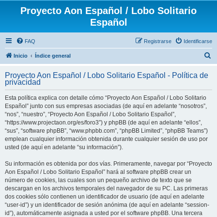
Proyecto Aon Español / Lobo Solitario
Español
FAQ
Registrarse
Identificarse
B
Inicio
Índice general
u
Proyecto Aon Español / Lobo Solitario Español - Política de
s
privacidad
c
Esta política explica con detalle cómo “Proyecto Aon Español / Lobo Solitario
a
Español” junto con sus empresas asociadas (de aquí en adelante “nosotros”,
r
“nos”, “nuestro”, “Proyecto Aon Español / Lobo Solitario Español”,
“https://www.projectaon.org/es/foro3”) y phpBB (de aquí en adelante “ellos”,
“sus”, “software phpBB”, “www.phpbb.com”, “phpBB Limited”, “phpBB Teams”)
emplean cualquier información obtenida durante cualquier sesión de uso por
usted (de aquí en adelante “su información”).
Su información es obtenida por dos vías. Primeramente, navegar por “Proyecto
Aon Español / Lobo Solitario Español” hará al software phpBB crear un
número de cookies, las cuales son un pequeño archivo de texto que se
descargan en los archivos temporales del navegador de su PC. Las primeras
dos cookies sólo contienen un identificador de usuario (de aquí en adelante
“user-id”) y un identificador de sesión anónima (de aquí en adelante “session-
id”), automáticamente asignada a usted por el software phpBB. Una tercera