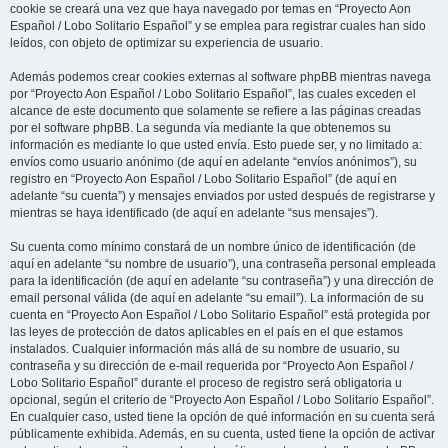
cookie se creará una vez que haya navegado por temas en “Proyecto Aon
Español / Lobo Solitario Español” y se emplea para registrar cuales han sido
leídos, con objeto de optimizar su experiencia de usuario.
Además podemos crear cookies externas al software phpBB mientras navega
por “Proyecto Aon Español / Lobo Solitario Español”, las cuales exceden el
alcance de este documento que solamente se refiere a las páginas creadas
por el software phpBB. La segunda vía mediante la que obtenemos su
información es mediante lo que usted envía. Esto puede ser, y no limitado a:
envíos como usuario anónimo (de aquí en adelante “envíos anónimos”), su
registro en “Proyecto Aon Español / Lobo Solitario Español” (de aquí en
adelante “su cuenta”) y mensajes enviados por usted después de registrarse y
mientras se haya identificado (de aquí en adelante “sus mensajes”).
Su cuenta como mínimo constará de un nombre único de identificación (de
aquí en adelante “su nombre de usuario”), una contraseña personal empleada
para la identificación (de aquí en adelante “su contraseña”) y una dirección de
email personal válida (de aquí en adelante “su email”). La información de su
cuenta en “Proyecto Aon Español / Lobo Solitario Español” está protegida por
las leyes de protección de datos aplicables en el país en el que estamos
instalados. Cualquier información más allá de su nombre de usuario, su
contraseña y su dirección de e-mail requerida por “Proyecto Aon Español /
Lobo Solitario Español” durante el proceso de registro será obligatoria u
opcional, según el criterio de “Proyecto Aon Español / Lobo Solitario Español”.
En cualquier caso, usted tiene la opción de qué información en su cuenta será
públicamente exhibida. Además, en su cuenta, usted tiene la opción de activar