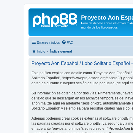
Proyecto Aon Espa
Foro de debate sobre el Proyecto Ao
mundo de los libro-juegos
Enlaces rápidos
FAQ
Inicio
Índice general
Proyecto Aon Español / Lobo Solitario Español - 
Esta política explica con detalle cómo “Proyecto Aon Español /
Solitario Español”, “https://www.projectaon.org/es/foro3”) y 
obtenida durante cualquier sesión de uso por usted (de aquí en
Su información es obtenida por dos vías. Primeramente, naveg
de texto que se descargan en los archivos temporales del naveg
anónima (de aquí en adelante “session-id”), automáticamente 
Solitario Español” y se emplea para registrar cuales han sido l
Además podemos crear cookies externas al software phpBB mien
las páginas creadas por el software phpBB. La segunda vía me
en adelante “envíos anónimos”), su registro en “Proyecto Aon 