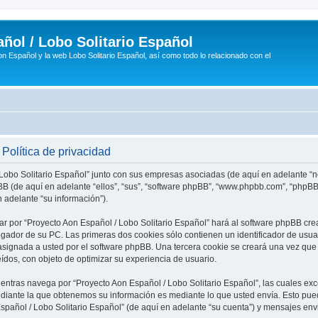
ñol / Lobo Solitario Español
n Español y la web Lobo Solitario Español, así como todo lo relacionado con el
Política de privacidad
 Lobo Solitario Español” junto con sus empresas asociadas (de aquí en adelante “no
phpBB (de aquí en adelante “ellos”, “sus”, “software phpBB”, “www.phpbb.com”, “php
 adelante “su información”).
ar por “Proyecto Aon Español / Lobo Solitario Español” hará al software phpBB cr
ador de su PC. Las primeras dos cookies sólo contienen un identificador de usuari
asignada a usted por el software phpBB. Una tercera cookie se creará una vez q
eídos, con objeto de optimizar su experiencia de usuario.
tras navega por “Proyecto Aon Español / Lobo Solitario Español”, las cuales exc
diante la que obtenemos su información es mediante lo que usted envía. Esto pued
Español / Lobo Solitario Español” (de aquí en adelante “su cuenta”) y mensajes en