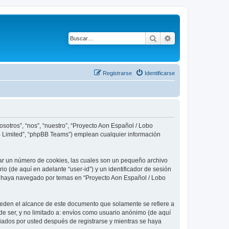
Buscar
Búsqueda avanza
Registrarse
Identificarse
sotros”, “nos”, “nuestro”, “Proyecto Aon Español / Lobo
BB Limited”, “phpBB Teams”) emplean cualquier información
ear un número de cookies, las cuales son un pequeño archivo
o (de aquí en adelante “user-id”) y un identificador de sesión
ue haya navegado por temas en “Proyecto Aon Español / Lobo
eden el alcance de este documento que solamente se refiere a
e ser, y no limitado a: envíos como usuario anónimo (de aquí
viados por usted después de registrarse y mientras se haya