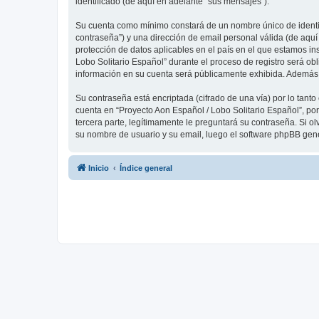
identificado (de aquí en adelante “sus mensajes”).
Su cuenta como mínimo constará de un nombre único de identifi
contraseña”) y una dirección de email personal válida (de aquí
protección de datos aplicables en el país en el que estamos in
Lobo Solitario Español” durante el proceso de registro será obl
información en su cuenta será públicamente exhibida. Además, 
Su contraseña está encriptada (cifrado de una vía) por lo tan
cuenta en “Proyecto Aon Español / Lobo Solitario Español”, po
tercera parte, legítimamente le preguntará su contraseña. Si ol
su nombre de usuario y su email, luego el software phpBB gen
Inicio
Índice general