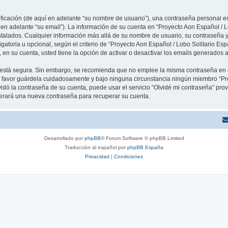
cación (de aquí en adelante “su nombre de usuario”), una contraseña personal em
 en adelante “su email”). La información de su cuenta en “Proyecto Aon Español / L
stalados. Cualquier información más allá de su nombre de usuario, su contraseña y
igatoria u opcional, según el criterio de “Proyecto Aon Español / Lobo Solitario Esp
en su cuenta, usted tiene la opción de activar o desactivar los emails generados
to está segura. Sin embargo, se recomienda que no emplee la misma contraseña en 
r favor guárdela cuidadosamente y bajo ninguna circunstancia ningún miembro “Pr
vidó la contraseña de su cuenta, puede usar el servicio “Olvidé mi contraseña” provi
erará una nueva contraseña para recuperar su cuenta.
Desarrollado por
phpBB
® Forum Software © phpBB Limited
Traducción al español por
phpBB España
Privacidad
|
Condiciones