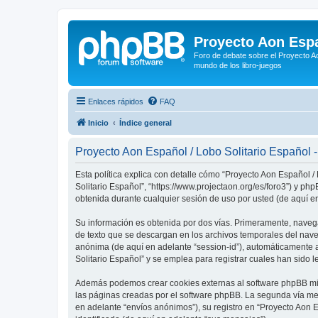
Proyecto Aon Espa
Foro de debate sobre el Proyecto Ao
mundo de los libro-juegos
Enlaces rápidos
FAQ
Inicio
Índice general
Proyecto Aon Español / Lobo Solitario Español - 
Esta política explica con detalle cómo “Proyecto Aon Español /
Solitario Español”, “https://www.projectaon.org/es/foro3”) y 
obtenida durante cualquier sesión de uso por usted (de aquí en
Su información es obtenida por dos vías. Primeramente, naveg
de texto que se descargan en los archivos temporales del naveg
anónima (de aquí en adelante “session-id”), automáticamente 
Solitario Español” y se emplea para registrar cuales han sido l
Además podemos crear cookies externas al software phpBB mien
las páginas creadas por el software phpBB. La segunda vía me
en adelante “envíos anónimos”), su registro en “Proyecto Aon 