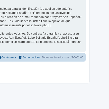
pleada para la identificación (de aquí en adelante “su
obo Solitario Español” está protegida por las leyes de
 su dirección de e-mail requerida por “Proyecto Aon Español /
añol”. En cualquier caso, usted tiene la opción de qué
 automáticamente por el software phpBB.
diferentes websites. Su contraseña garantiza el acceso a su
oyecto Aon Español / Lobo Solitario Español”, phpBB u otra
sto por el software phpBB. Este proceso le solicitará ingresar
Contáctenos
Borrar cookies
Todos los horarios son
UTC+02:00