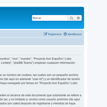
Buscar
Búsqueda avanza
Registrarse
Identificarse
sotros”, “nos”, “nuestro”, “Proyecto Aon Español / Lobo
BB Limited”, “phpBB Teams”) emplean cualquier información
ear un número de cookies, las cuales son un pequeño archivo
o (de aquí en adelante “user-id”) y un identificador de sesión
ue haya navegado por temas en “Proyecto Aon Español / Lobo
eden el alcance de este documento que solamente se refiere a
e ser, y no limitado a: envíos como usuario anónimo (de aquí
viados por usted después de registrarse y mientras se haya