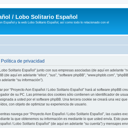
ñol / Lobo Solitario Español
n Español y la web Lobo Solitario Español, así como todo lo relacionado con el
Política de privacidad
 Lobo Solitario Español” junto con sus empresas asociadas (de aquí en adelante “no
phpBB (de aquí en adelante “ellos”, “sus”, “software phpBB”, “www.phpbb.com”, “php
 adelante “su información”).
ar por “Proyecto Aon Español / Lobo Solitario Español” hará al software phpBB cr
ador de su PC. Las primeras dos cookies sólo contienen un identificador de usuari
asignada a usted por el software phpBB. Una tercera cookie se creará una vez q
eídos, con objeto de optimizar su experiencia de usuario.
tras navega por “Proyecto Aon Español / Lobo Solitario Español”, las cuales exc
diante la que obtenemos su información es mediante lo que usted envía. Esto pued
Español / Lobo Solitario Español” (de aquí en adelante “su cuenta”) y mensajes en