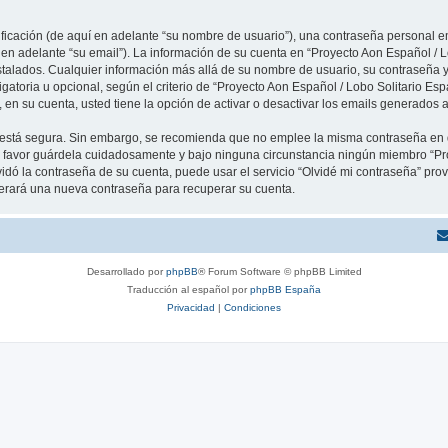
cación (de aquí en adelante “su nombre de usuario”), una contraseña personal em
 en adelante “su email”). La información de su cuenta en “Proyecto Aon Español / L
stalados. Cualquier información más allá de su nombre de usuario, su contraseña y
igatoria u opcional, según el criterio de “Proyecto Aon Español / Lobo Solitario Esp
en su cuenta, usted tiene la opción de activar o desactivar los emails generados
to está segura. Sin embargo, se recomienda que no emplee la misma contraseña en 
r favor guárdela cuidadosamente y bajo ninguna circunstancia ningún miembro “Pr
vidó la contraseña de su cuenta, puede usar el servicio “Olvidé mi contraseña” provi
erará una nueva contraseña para recuperar su cuenta.
Desarrollado por
phpBB
® Forum Software © phpBB Limited
Traducción al español por
phpBB España
Privacidad
|
Condiciones