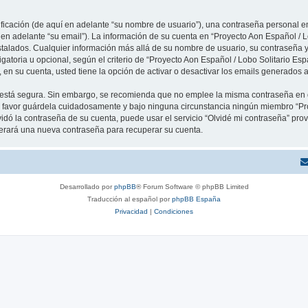
cación (de aquí en adelante “su nombre de usuario”), una contraseña personal em
 en adelante “su email”). La información de su cuenta en “Proyecto Aon Español / L
stalados. Cualquier información más allá de su nombre de usuario, su contraseña y
igatoria u opcional, según el criterio de “Proyecto Aon Español / Lobo Solitario Esp
en su cuenta, usted tiene la opción de activar o desactivar los emails generados
to está segura. Sin embargo, se recomienda que no emplee la misma contraseña en 
r favor guárdela cuidadosamente y bajo ninguna circunstancia ningún miembro “Pr
vidó la contraseña de su cuenta, puede usar el servicio “Olvidé mi contraseña” provi
erará una nueva contraseña para recuperar su cuenta.
Desarrollado por
phpBB
® Forum Software © phpBB Limited
Traducción al español por
phpBB España
Privacidad
|
Condiciones