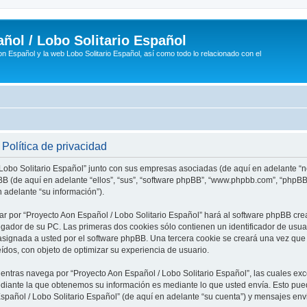
ñol / Lobo Solitario Español
n Español y la web Lobo Solitario Español, así como todo lo relacionado con el
Política de privacidad
 Lobo Solitario Español” junto con sus empresas asociadas (de aquí en adelante “no
phpBB (de aquí en adelante “ellos”, “sus”, “software phpBB”, “www.phpbb.com”, “php
 adelante “su información”).
ar por “Proyecto Aon Español / Lobo Solitario Español” hará al software phpBB cr
ador de su PC. Las primeras dos cookies sólo contienen un identificador de usuari
asignada a usted por el software phpBB. Una tercera cookie se creará una vez q
eídos, con objeto de optimizar su experiencia de usuario.
tras navega por “Proyecto Aon Español / Lobo Solitario Español”, las cuales exc
diante la que obtenemos su información es mediante lo que usted envía. Esto pued
Español / Lobo Solitario Español” (de aquí en adelante “su cuenta”) y mensajes en