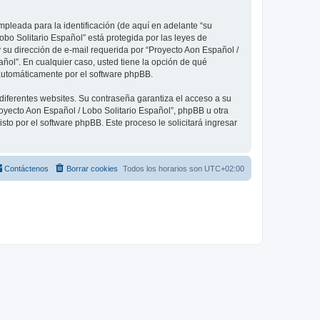
pleada para la identificación (de aquí en adelante “su
obo Solitario Español” está protegida por las leyes de
 su dirección de e-mail requerida por “Proyecto Aon Español /
añol”. En cualquier caso, usted tiene la opción de qué
 automáticamente por el software phpBB.
diferentes websites. Su contraseña garantiza el acceso a su
oyecto Aon Español / Lobo Solitario Español”, phpBB u otra
sto por el software phpBB. Este proceso le solicitará ingresar
Contáctenos
Borrar cookies
Todos los horarios son
UTC+02:00