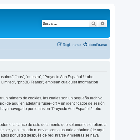
Buscar
Búsqueda avanza
Registrarse
Identificarse
sotros”, “nos”, “nuestro”, “Proyecto Aon Español / Lobo
BB Limited”, “phpBB Teams”) emplean cualquier información
ear un número de cookies, las cuales son un pequeño archivo
o (de aquí en adelante “user-id”) y un identificador de sesión
ue haya navegado por temas en “Proyecto Aon Español / Lobo
eden el alcance de este documento que solamente se refiere a
e ser, y no limitado a: envíos como usuario anónimo (de aquí
viados por usted después de registrarse y mientras se haya