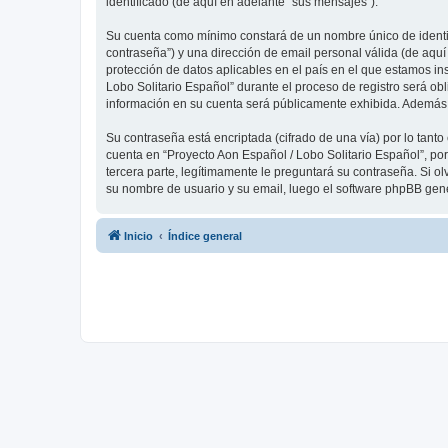
identificado (de aquí en adelante “sus mensajes”).
Su cuenta como mínimo constará de un nombre único de identifi
contraseña”) y una dirección de email personal válida (de aquí
protección de datos aplicables en el país en el que estamos in
Lobo Solitario Español” durante el proceso de registro será obl
información en su cuenta será públicamente exhibida. Además, 
Su contraseña está encriptada (cifrado de una vía) por lo tan
cuenta en “Proyecto Aon Español / Lobo Solitario Español”, po
tercera parte, legítimamente le preguntará su contraseña. Si ol
su nombre de usuario y su email, luego el software phpBB gen
Inicio
Índice general