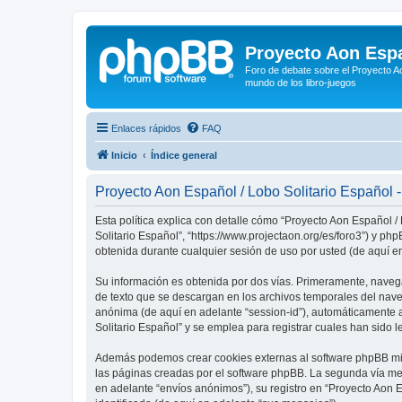
Proyecto Aon Espa
Foro de debate sobre el Proyecto Ao
mundo de los libro-juegos
Enlaces rápidos
FAQ
Inicio
Índice general
Proyecto Aon Español / Lobo Solitario Español - 
Esta política explica con detalle cómo “Proyecto Aon Español /
Solitario Español”, “https://www.projectaon.org/es/foro3”) y 
obtenida durante cualquier sesión de uso por usted (de aquí en
Su información es obtenida por dos vías. Primeramente, naveg
de texto que se descargan en los archivos temporales del naveg
anónima (de aquí en adelante “session-id”), automáticamente 
Solitario Español” y se emplea para registrar cuales han sido l
Además podemos crear cookies externas al software phpBB mien
las páginas creadas por el software phpBB. La segunda vía me
en adelante “envíos anónimos”), su registro en “Proyecto Aon 