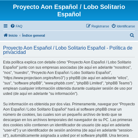
Proyecto Aon Español / Lobo Solitario
Español
FAQ
Registrarse
Identificarse
B
Inicio
Índice general
u
Proyecto Aon Español / Lobo Solitario Español - Política de
s
privacidad
c
Esta política explica con detalle cómo “Proyecto Aon Español / Lobo Solitario
a
Español” junto con sus empresas asociadas (de aquí en adelante “nosotros”,
r
“nos”, “nuestro”, “Proyecto Aon Español / Lobo Solitario Español”,
“https://www.projectaon.org/es/foro3”) y phpBB (de aquí en adelante “ellos”,
“sus”, “software phpBB”, “www.phpbb.com”, “phpBB Limited”, “phpBB Teams”)
emplean cualquier información obtenida durante cualquier sesión de uso por
usted (de aquí en adelante “su información”).
Su información es obtenida por dos vías. Primeramente, navegar por “Proyecto
Aon Español / Lobo Solitario Español” hará al software phpBB crear un
número de cookies, las cuales son un pequeño archivo de texto que se
descargan en los archivos temporales del navegador de su PC. Las primeras
dos cookies sólo contienen un identificador de usuario (de aquí en adelante
“user-id”) y un identificador de sesión anónima (de aquí en adelante “session-
id”), automáticamente asignada a usted por el software phpBB. Una tercera