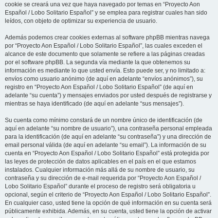
cookie se creará una vez que haya navegado por temas en “Proyecto Aon
Español / Lobo Solitario Español” y se emplea para registrar cuales han sido
leídos, con objeto de optimizar su experiencia de usuario.
Además podemos crear cookies externas al software phpBB mientras navega
por “Proyecto Aon Español / Lobo Solitario Español”, las cuales exceden el
alcance de este documento que solamente se refiere a las páginas creadas
por el software phpBB. La segunda vía mediante la que obtenemos su
información es mediante lo que usted envía. Esto puede ser, y no limitado a:
envíos como usuario anónimo (de aquí en adelante “envíos anónimos”), su
registro en “Proyecto Aon Español / Lobo Solitario Español” (de aquí en
adelante “su cuenta”) y mensajes enviados por usted después de registrarse y
mientras se haya identificado (de aquí en adelante “sus mensajes”).
Su cuenta como mínimo constará de un nombre único de identificación (de
aquí en adelante “su nombre de usuario”), una contraseña personal empleada
para la identificación (de aquí en adelante “su contraseña”) y una dirección de
email personal válida (de aquí en adelante “su email”). La información de su
cuenta en “Proyecto Aon Español / Lobo Solitario Español” está protegida por
las leyes de protección de datos aplicables en el país en el que estamos
instalados. Cualquier información más allá de su nombre de usuario, su
contraseña y su dirección de e-mail requerida por “Proyecto Aon Español /
Lobo Solitario Español” durante el proceso de registro será obligatoria u
opcional, según el criterio de “Proyecto Aon Español / Lobo Solitario Español”.
En cualquier caso, usted tiene la opción de qué información en su cuenta será
públicamente exhibida. Además, en su cuenta, usted tiene la opción de activar