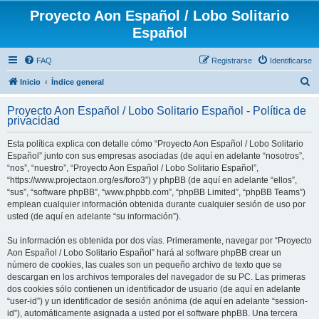
Proyecto Aon Español / Lobo Solitario
Español
FAQ
Registrarse
Identificarse
B
Inicio
Índice general
u
Proyecto Aon Español / Lobo Solitario Español - Política de
s
privacidad
c
Esta política explica con detalle cómo “Proyecto Aon Español / Lobo Solitario
a
Español” junto con sus empresas asociadas (de aquí en adelante “nosotros”,
r
“nos”, “nuestro”, “Proyecto Aon Español / Lobo Solitario Español”,
“https://www.projectaon.org/es/foro3”) y phpBB (de aquí en adelante “ellos”,
“sus”, “software phpBB”, “www.phpbb.com”, “phpBB Limited”, “phpBB Teams”)
emplean cualquier información obtenida durante cualquier sesión de uso por
usted (de aquí en adelante “su información”).
Su información es obtenida por dos vías. Primeramente, navegar por “Proyecto
Aon Español / Lobo Solitario Español” hará al software phpBB crear un
número de cookies, las cuales son un pequeño archivo de texto que se
descargan en los archivos temporales del navegador de su PC. Las primeras
dos cookies sólo contienen un identificador de usuario (de aquí en adelante
“user-id”) y un identificador de sesión anónima (de aquí en adelante “session-
id”), automáticamente asignada a usted por el software phpBB. Una tercera