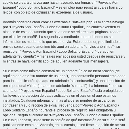
cookie se creará una vez que haya navegado por temas en “Proyecto Aon
Español / Lobo Solitario Español” y se emplea para registrar cuales han sido
leídos, con objeto de optimizar su experiencia de usuario.
Además podemos crear cookies externas al software phpBB mientras navega
por “Proyecto Aon Español / Lobo Solitario Español”, las cuales exceden el
alcance de este documento que solamente se refiere a las páginas creadas
por el software phpBB. La segunda vía mediante la que obtenemos su
información es mediante lo que usted envía. Esto puede ser, y no limitado a:
envíos como usuario anónimo (de aquí en adelante “envíos anónimos”), su
registro en “Proyecto Aon Español / Lobo Solitario Español” (de aquí en
adelante “su cuenta”) y mensajes enviados por usted después de registrarse y
mientras se haya identificado (de aquí en adelante “sus mensajes”).
Su cuenta como mínimo constará de un nombre único de identificación (de
aquí en adelante “su nombre de usuario”), una contraseña personal empleada
para la identificación (de aquí en adelante “su contraseña”) y una dirección de
email personal válida (de aquí en adelante “su email”). La información de su
cuenta en “Proyecto Aon Español / Lobo Solitario Español” está protegida por
las leyes de protección de datos aplicables en el país en el que estamos
instalados. Cualquier información más allá de su nombre de usuario, su
contraseña y su dirección de e-mail requerida por “Proyecto Aon Español /
Lobo Solitario Español” durante el proceso de registro será obligatoria u
opcional, según el criterio de “Proyecto Aon Español / Lobo Solitario Español”.
En cualquier caso, usted tiene la opción de qué información en su cuenta será
públicamente exhibida. Además, en su cuenta, usted tiene la opción de activar