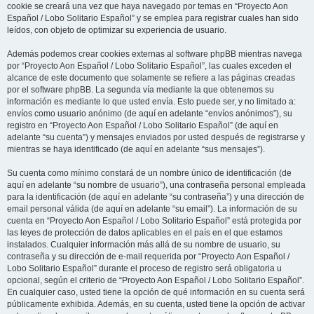
cookie se creará una vez que haya navegado por temas en “Proyecto Aon
Español / Lobo Solitario Español” y se emplea para registrar cuales han sido
leídos, con objeto de optimizar su experiencia de usuario.
Además podemos crear cookies externas al software phpBB mientras navega
por “Proyecto Aon Español / Lobo Solitario Español”, las cuales exceden el
alcance de este documento que solamente se refiere a las páginas creadas
por el software phpBB. La segunda vía mediante la que obtenemos su
información es mediante lo que usted envía. Esto puede ser, y no limitado a:
envíos como usuario anónimo (de aquí en adelante “envíos anónimos”), su
registro en “Proyecto Aon Español / Lobo Solitario Español” (de aquí en
adelante “su cuenta”) y mensajes enviados por usted después de registrarse y
mientras se haya identificado (de aquí en adelante “sus mensajes”).
Su cuenta como mínimo constará de un nombre único de identificación (de
aquí en adelante “su nombre de usuario”), una contraseña personal empleada
para la identificación (de aquí en adelante “su contraseña”) y una dirección de
email personal válida (de aquí en adelante “su email”). La información de su
cuenta en “Proyecto Aon Español / Lobo Solitario Español” está protegida por
las leyes de protección de datos aplicables en el país en el que estamos
instalados. Cualquier información más allá de su nombre de usuario, su
contraseña y su dirección de e-mail requerida por “Proyecto Aon Español /
Lobo Solitario Español” durante el proceso de registro será obligatoria u
opcional, según el criterio de “Proyecto Aon Español / Lobo Solitario Español”.
En cualquier caso, usted tiene la opción de qué información en su cuenta será
públicamente exhibida. Además, en su cuenta, usted tiene la opción de activar