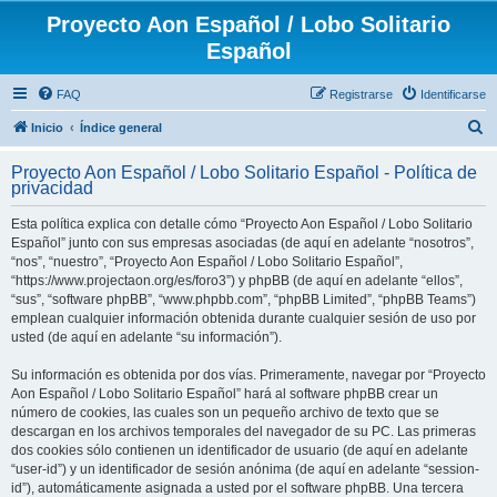
Proyecto Aon Español / Lobo Solitario
Español
FAQ
Registrarse
Identificarse
B
Inicio
Índice general
u
Proyecto Aon Español / Lobo Solitario Español - Política de
s
privacidad
c
Esta política explica con detalle cómo “Proyecto Aon Español / Lobo Solitario
a
Español” junto con sus empresas asociadas (de aquí en adelante “nosotros”,
r
“nos”, “nuestro”, “Proyecto Aon Español / Lobo Solitario Español”,
“https://www.projectaon.org/es/foro3”) y phpBB (de aquí en adelante “ellos”,
“sus”, “software phpBB”, “www.phpbb.com”, “phpBB Limited”, “phpBB Teams”)
emplean cualquier información obtenida durante cualquier sesión de uso por
usted (de aquí en adelante “su información”).
Su información es obtenida por dos vías. Primeramente, navegar por “Proyecto
Aon Español / Lobo Solitario Español” hará al software phpBB crear un
número de cookies, las cuales son un pequeño archivo de texto que se
descargan en los archivos temporales del navegador de su PC. Las primeras
dos cookies sólo contienen un identificador de usuario (de aquí en adelante
“user-id”) y un identificador de sesión anónima (de aquí en adelante “session-
id”), automáticamente asignada a usted por el software phpBB. Una tercera