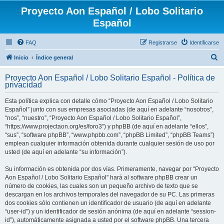
Proyecto Aon Español / Lobo Solitario
Español
FAQ
Registrarse
Identificarse
B
Inicio
Índice general
u
Proyecto Aon Español / Lobo Solitario Español - Política de
s
privacidad
c
Esta política explica con detalle cómo “Proyecto Aon Español / Lobo Solitario
a
Español” junto con sus empresas asociadas (de aquí en adelante “nosotros”,
r
“nos”, “nuestro”, “Proyecto Aon Español / Lobo Solitario Español”,
“https://www.projectaon.org/es/foro3”) y phpBB (de aquí en adelante “ellos”,
“sus”, “software phpBB”, “www.phpbb.com”, “phpBB Limited”, “phpBB Teams”)
emplean cualquier información obtenida durante cualquier sesión de uso por
usted (de aquí en adelante “su información”).
Su información es obtenida por dos vías. Primeramente, navegar por “Proyecto
Aon Español / Lobo Solitario Español” hará al software phpBB crear un
número de cookies, las cuales son un pequeño archivo de texto que se
descargan en los archivos temporales del navegador de su PC. Las primeras
dos cookies sólo contienen un identificador de usuario (de aquí en adelante
“user-id”) y un identificador de sesión anónima (de aquí en adelante “session-
id”), automáticamente asignada a usted por el software phpBB. Una tercera