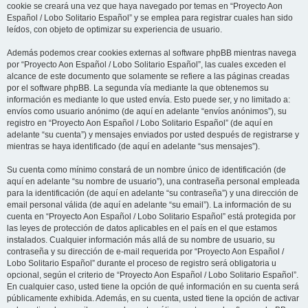
cookie se creará una vez que haya navegado por temas en “Proyecto Aon
Español / Lobo Solitario Español” y se emplea para registrar cuales han sido
leídos, con objeto de optimizar su experiencia de usuario.
Además podemos crear cookies externas al software phpBB mientras navega
por “Proyecto Aon Español / Lobo Solitario Español”, las cuales exceden el
alcance de este documento que solamente se refiere a las páginas creadas
por el software phpBB. La segunda vía mediante la que obtenemos su
información es mediante lo que usted envía. Esto puede ser, y no limitado a:
envíos como usuario anónimo (de aquí en adelante “envíos anónimos”), su
registro en “Proyecto Aon Español / Lobo Solitario Español” (de aquí en
adelante “su cuenta”) y mensajes enviados por usted después de registrarse y
mientras se haya identificado (de aquí en adelante “sus mensajes”).
Su cuenta como mínimo constará de un nombre único de identificación (de
aquí en adelante “su nombre de usuario”), una contraseña personal empleada
para la identificación (de aquí en adelante “su contraseña”) y una dirección de
email personal válida (de aquí en adelante “su email”). La información de su
cuenta en “Proyecto Aon Español / Lobo Solitario Español” está protegida por
las leyes de protección de datos aplicables en el país en el que estamos
instalados. Cualquier información más allá de su nombre de usuario, su
contraseña y su dirección de e-mail requerida por “Proyecto Aon Español /
Lobo Solitario Español” durante el proceso de registro será obligatoria u
opcional, según el criterio de “Proyecto Aon Español / Lobo Solitario Español”.
En cualquier caso, usted tiene la opción de qué información en su cuenta será
públicamente exhibida. Además, en su cuenta, usted tiene la opción de activar