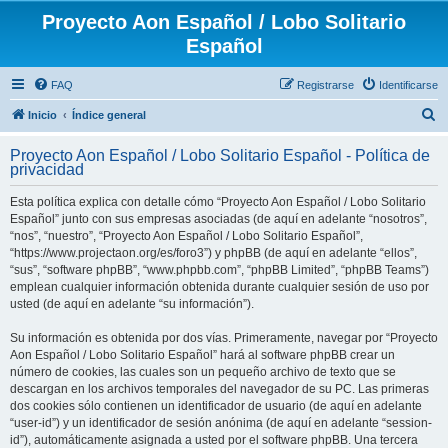
Proyecto Aon Español / Lobo Solitario
Español
FAQ
Registrarse
Identificarse
B
Inicio
Índice general
u
Proyecto Aon Español / Lobo Solitario Español - Política de
s
privacidad
c
Esta política explica con detalle cómo “Proyecto Aon Español / Lobo Solitario
a
Español” junto con sus empresas asociadas (de aquí en adelante “nosotros”,
r
“nos”, “nuestro”, “Proyecto Aon Español / Lobo Solitario Español”,
“https://www.projectaon.org/es/foro3”) y phpBB (de aquí en adelante “ellos”,
“sus”, “software phpBB”, “www.phpbb.com”, “phpBB Limited”, “phpBB Teams”)
emplean cualquier información obtenida durante cualquier sesión de uso por
usted (de aquí en adelante “su información”).
Su información es obtenida por dos vías. Primeramente, navegar por “Proyecto
Aon Español / Lobo Solitario Español” hará al software phpBB crear un
número de cookies, las cuales son un pequeño archivo de texto que se
descargan en los archivos temporales del navegador de su PC. Las primeras
dos cookies sólo contienen un identificador de usuario (de aquí en adelante
“user-id”) y un identificador de sesión anónima (de aquí en adelante “session-
id”), automáticamente asignada a usted por el software phpBB. Una tercera