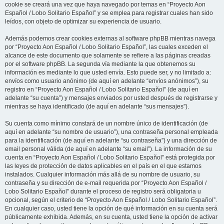
cookie se creará una vez que haya navegado por temas en “Proyecto Aon
Español / Lobo Solitario Español” y se emplea para registrar cuales han sido
leídos, con objeto de optimizar su experiencia de usuario.
Además podemos crear cookies externas al software phpBB mientras navega
por “Proyecto Aon Español / Lobo Solitario Español”, las cuales exceden el
alcance de este documento que solamente se refiere a las páginas creadas
por el software phpBB. La segunda vía mediante la que obtenemos su
información es mediante lo que usted envía. Esto puede ser, y no limitado a:
envíos como usuario anónimo (de aquí en adelante “envíos anónimos”), su
registro en “Proyecto Aon Español / Lobo Solitario Español” (de aquí en
adelante “su cuenta”) y mensajes enviados por usted después de registrarse y
mientras se haya identificado (de aquí en adelante “sus mensajes”).
Su cuenta como mínimo constará de un nombre único de identificación (de
aquí en adelante “su nombre de usuario”), una contraseña personal empleada
para la identificación (de aquí en adelante “su contraseña”) y una dirección de
email personal válida (de aquí en adelante “su email”). La información de su
cuenta en “Proyecto Aon Español / Lobo Solitario Español” está protegida por
las leyes de protección de datos aplicables en el país en el que estamos
instalados. Cualquier información más allá de su nombre de usuario, su
contraseña y su dirección de e-mail requerida por “Proyecto Aon Español /
Lobo Solitario Español” durante el proceso de registro será obligatoria u
opcional, según el criterio de “Proyecto Aon Español / Lobo Solitario Español”.
En cualquier caso, usted tiene la opción de qué información en su cuenta será
públicamente exhibida. Además, en su cuenta, usted tiene la opción de activar