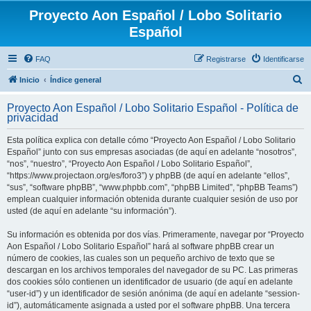
Proyecto Aon Español / Lobo Solitario
Español
FAQ
Registrarse
Identificarse
B
Inicio
Índice general
u
Proyecto Aon Español / Lobo Solitario Español - Política de
s
privacidad
c
Esta política explica con detalle cómo “Proyecto Aon Español / Lobo Solitario
a
Español” junto con sus empresas asociadas (de aquí en adelante “nosotros”,
r
“nos”, “nuestro”, “Proyecto Aon Español / Lobo Solitario Español”,
“https://www.projectaon.org/es/foro3”) y phpBB (de aquí en adelante “ellos”,
“sus”, “software phpBB”, “www.phpbb.com”, “phpBB Limited”, “phpBB Teams”)
emplean cualquier información obtenida durante cualquier sesión de uso por
usted (de aquí en adelante “su información”).
Su información es obtenida por dos vías. Primeramente, navegar por “Proyecto
Aon Español / Lobo Solitario Español” hará al software phpBB crear un
número de cookies, las cuales son un pequeño archivo de texto que se
descargan en los archivos temporales del navegador de su PC. Las primeras
dos cookies sólo contienen un identificador de usuario (de aquí en adelante
“user-id”) y un identificador de sesión anónima (de aquí en adelante “session-
id”), automáticamente asignada a usted por el software phpBB. Una tercera