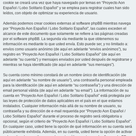
cookie se creará una vez que haya navegado por temas en “Proyecto Aon
Español / Lobo Solitario Español” y se emplea para registrar cuales han sido
leídos, con objeto de optimizar su experiencia de usuario.
Además podemos crear cookies externas al software phpBB mientras navega
por “Proyecto Aon Español / Lobo Solitario Español”, las cuales exceden el
alcance de este documento que solamente se refiere a las páginas creadas
por el software phpBB. La segunda vía mediante la que obtenemos su
información es mediante lo que usted envía. Esto puede ser, y no limitado a:
envíos como usuario anónimo (de aquí en adelante “envíos anónimos”), su
registro en “Proyecto Aon Español / Lobo Solitario Español” (de aquí en
adelante “su cuenta”) y mensajes enviados por usted después de registrarse y
mientras se haya identificado (de aquí en adelante “sus mensajes”).
Su cuenta como mínimo constará de un nombre único de identificación (de
aquí en adelante “su nombre de usuario”), una contraseña personal empleada
para la identificación (de aquí en adelante “su contraseña”) y una dirección de
email personal válida (de aquí en adelante “su email”). La información de su
cuenta en “Proyecto Aon Español / Lobo Solitario Español” está protegida por
las leyes de protección de datos aplicables en el país en el que estamos
instalados. Cualquier información más allá de su nombre de usuario, su
contraseña y su dirección de e-mail requerida por “Proyecto Aon Español /
Lobo Solitario Español” durante el proceso de registro será obligatoria u
opcional, según el criterio de “Proyecto Aon Español / Lobo Solitario Español”.
En cualquier caso, usted tiene la opción de qué información en su cuenta será
públicamente exhibida. Además, en su cuenta, usted tiene la opción de activar