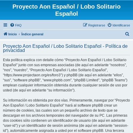
Proyecto Aon Español / Lobo Solitario
Español
FAQ
Registrarse
Identificarse
B
Inicio
Índice general
u
Proyecto Aon Español / Lobo Solitario Español - Política de
s
privacidad
c
Esta política explica con detalle cómo “Proyecto Aon Español / Lobo Solitario
a
Español” junto con sus empresas asociadas (de aquí en adelante “nosotros”,
r
“nos”, “nuestro”, “Proyecto Aon Español / Lobo Solitario Español”,
“https://www.projectaon.org/es/foro3”) y phpBB (de aquí en adelante “ellos”,
“sus”, “software phpBB”, “www.phpbb.com”, “phpBB Limited”, “phpBB Teams”)
emplean cualquier información obtenida durante cualquier sesión de uso por
usted (de aquí en adelante “su información”).
Su información es obtenida por dos vías. Primeramente, navegar por “Proyecto
Aon Español / Lobo Solitario Español” hará al software phpBB crear un
número de cookies, las cuales son un pequeño archivo de texto que se
descargan en los archivos temporales del navegador de su PC. Las primeras
dos cookies sólo contienen un identificador de usuario (de aquí en adelante
“user-id”) y un identificador de sesión anónima (de aquí en adelante “session-
id”), automáticamente asignada a usted por el software phpBB. Una tercera