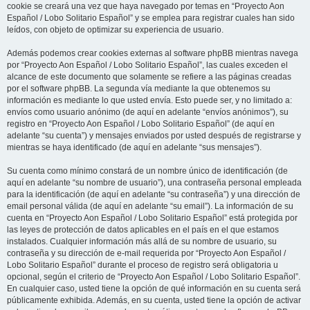
cookie se creará una vez que haya navegado por temas en “Proyecto Aon
Español / Lobo Solitario Español” y se emplea para registrar cuales han sido
leídos, con objeto de optimizar su experiencia de usuario.
Además podemos crear cookies externas al software phpBB mientras navega
por “Proyecto Aon Español / Lobo Solitario Español”, las cuales exceden el
alcance de este documento que solamente se refiere a las páginas creadas
por el software phpBB. La segunda vía mediante la que obtenemos su
información es mediante lo que usted envía. Esto puede ser, y no limitado a:
envíos como usuario anónimo (de aquí en adelante “envíos anónimos”), su
registro en “Proyecto Aon Español / Lobo Solitario Español” (de aquí en
adelante “su cuenta”) y mensajes enviados por usted después de registrarse y
mientras se haya identificado (de aquí en adelante “sus mensajes”).
Su cuenta como mínimo constará de un nombre único de identificación (de
aquí en adelante “su nombre de usuario”), una contraseña personal empleada
para la identificación (de aquí en adelante “su contraseña”) y una dirección de
email personal válida (de aquí en adelante “su email”). La información de su
cuenta en “Proyecto Aon Español / Lobo Solitario Español” está protegida por
las leyes de protección de datos aplicables en el país en el que estamos
instalados. Cualquier información más allá de su nombre de usuario, su
contraseña y su dirección de e-mail requerida por “Proyecto Aon Español /
Lobo Solitario Español” durante el proceso de registro será obligatoria u
opcional, según el criterio de “Proyecto Aon Español / Lobo Solitario Español”.
En cualquier caso, usted tiene la opción de qué información en su cuenta será
públicamente exhibida. Además, en su cuenta, usted tiene la opción de activar