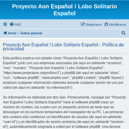
Proyecto Aon Español / Lobo Solitario
Español
FAQ
Registrarse
Identificarse
B
Inicio
Índice general
u
Proyecto Aon Español / Lobo Solitario Español - Política de
s
privacidad
c
Esta política explica con detalle cómo “Proyecto Aon Español / Lobo Solitario
a
Español” junto con sus empresas asociadas (de aquí en adelante “nosotros”,
r
“nos”, “nuestro”, “Proyecto Aon Español / Lobo Solitario Español”,
“https://www.projectaon.org/es/foro3”) y phpBB (de aquí en adelante “ellos”,
“sus”, “software phpBB”, “www.phpbb.com”, “phpBB Limited”, “phpBB Teams”)
emplean cualquier información obtenida durante cualquier sesión de uso por
usted (de aquí en adelante “su información”).
Su información es obtenida por dos vías. Primeramente, navegar por “Proyecto
Aon Español / Lobo Solitario Español” hará al software phpBB crear un
número de cookies, las cuales son un pequeño archivo de texto que se
descargan en los archivos temporales del navegador de su PC. Las primeras
dos cookies sólo contienen un identificador de usuario (de aquí en adelante
“user-id”) y un identificador de sesión anónima (de aquí en adelante “session-
id”), automáticamente asignada a usted por el software phpBB. Una tercera