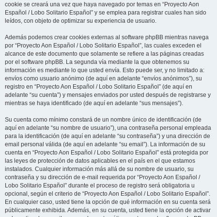
cookie se creará una vez que haya navegado por temas en “Proyecto Aon
Español / Lobo Solitario Español” y se emplea para registrar cuales han sido
leídos, con objeto de optimizar su experiencia de usuario.
Además podemos crear cookies externas al software phpBB mientras navega
por “Proyecto Aon Español / Lobo Solitario Español”, las cuales exceden el
alcance de este documento que solamente se refiere a las páginas creadas
por el software phpBB. La segunda vía mediante la que obtenemos su
información es mediante lo que usted envía. Esto puede ser, y no limitado a:
envíos como usuario anónimo (de aquí en adelante “envíos anónimos”), su
registro en “Proyecto Aon Español / Lobo Solitario Español” (de aquí en
adelante “su cuenta”) y mensajes enviados por usted después de registrarse y
mientras se haya identificado (de aquí en adelante “sus mensajes”).
Su cuenta como mínimo constará de un nombre único de identificación (de
aquí en adelante “su nombre de usuario”), una contraseña personal empleada
para la identificación (de aquí en adelante “su contraseña”) y una dirección de
email personal válida (de aquí en adelante “su email”). La información de su
cuenta en “Proyecto Aon Español / Lobo Solitario Español” está protegida por
las leyes de protección de datos aplicables en el país en el que estamos
instalados. Cualquier información más allá de su nombre de usuario, su
contraseña y su dirección de e-mail requerida por “Proyecto Aon Español /
Lobo Solitario Español” durante el proceso de registro será obligatoria u
opcional, según el criterio de “Proyecto Aon Español / Lobo Solitario Español”.
En cualquier caso, usted tiene la opción de qué información en su cuenta será
públicamente exhibida. Además, en su cuenta, usted tiene la opción de activar